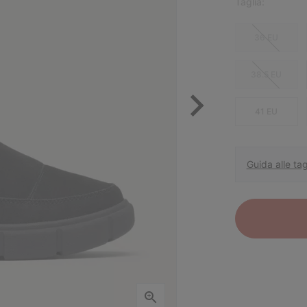
Taglia:
36 EU
38.5 EU
41 EU
Guida alle tag