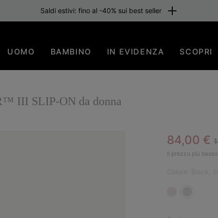
Saldi estivi: fino al -40% sui best seller
UOMO
BAMBINO
IN EVIDENZA
SCOPRI
™ III SLIP-ON da donna
R
Sale pric
84,00 €
1
Il prezzo più basso 
Colore:
Black, S