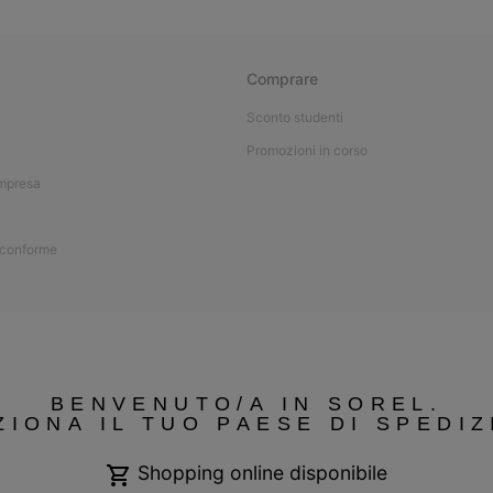
Comprare
Sconto studenti
Promozioni in corso
impresa
 conforme
BENVENUTO/A IN SOREL.
ZIONA IL TUO PAESE DI SPEDIZ
Shopping online disponibile