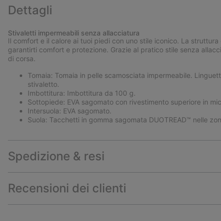
Dettagli
Stivaletti impermeabili senza allacciatura
Il comfort e il calore ai tuoi piedi con uno stile iconico. La strutt
garantirti comfort e protezione. Grazie al pratico stile senza allacci
di corsa.
Tomaia: Tomaia in pelle scamosciata impermeabile. Linguetta 
stivaletto.
Imbottitura: Imbottitura da 100 g.
Sottopiede: EVA sagomato con rivestimento superiore in mic
Intersuola: EVA sagomato.
Suola: Tacchetti in gomma sagomata DUOTREAD™ nelle zone d
Spedizione & resi
Recensioni dei clienti