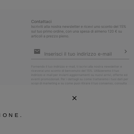
sectio
Contattaci
Iscriviti alla nostra newsletter e ricevi uno sconto del 15%
sul tuo primo ordine, con una spesa di almeno 120 € su
articoli a prezzo pieno.
Iscrizione
e-
mail
Iscri
Fornendo il tuo indirizzo e-mail, ti iscrivi alla nostra newsletter e
riceverai uno sconto di benvenuto del 15%. Utilizzeremo il tuo
indirizzo e-mail per inviarti aggiornamenti su nuovi arrivi, offerte ed
eventi promozionali. Per i dettagli su come tratteremo i tuoi dati per
scopi di marketing e su come puoi ritirare il tuo consenso, consulta
la nostra
Informativa sulla Privacy
.
IONE.