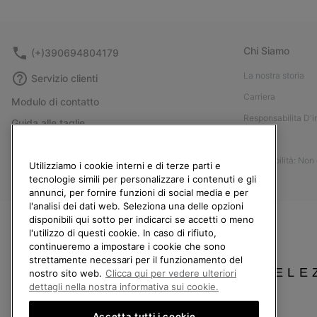
Chi Siamo
(+)390694804179
La nostra storia
Servizio clienti
Carriera
Modulo di contatto
Responsabilita D'
Guida alle taglie
Stampa
Guida alla cura delle scarpe
Accessibilità: Non
Resi
Utilizziamo i cookie interni e di terze parti e
tecnologie simili per personalizzare i contenuti e gli
Recedi dal contratto
annunci, per fornire funzioni di social media e per
l'analisi dei dati web. Seleziona una delle opzioni
I miei ordini
disponibili qui sotto per indicarci se accetti o meno
Spedizione
l'utilizzo di questi cookie. In caso di rifiuto,
continueremo a impostare i cookie che sono
Pagamento
strettamente necessari per il funzionamento del
SELE
Domande frequenti
nostro sito web.
Clicca qui per vedere ulteriori
dettagli nella nostra informativa sui cookie.
Accetta tutti i cookie