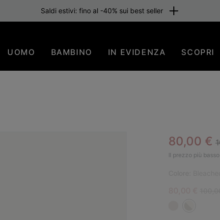
Saldi estivi: fino al -40% sui best seller
UOMO
BAMBINO
IN EVIDENZA
SCOPRI
R
Sale pric
80,00 €
1
PIÙ
Il prezzo più basso 
Colore:
Bleached
Sale price:
Regula
80,00 €
100,0