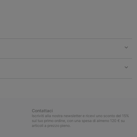
Expan
or
collap
sectio
Expan
or
collap
sectio
Contattaci
Iscriviti alla nostra newsletter e ricevi uno sconto del 15%
sul tuo primo ordine, con una spesa di almeno 120 € su
articoli a prezzo pieno.
Iscrizione