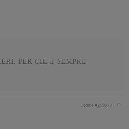
ERI, PER CHI È SEMPRE
Codice #
2150931
Expan
or
collap
sectio