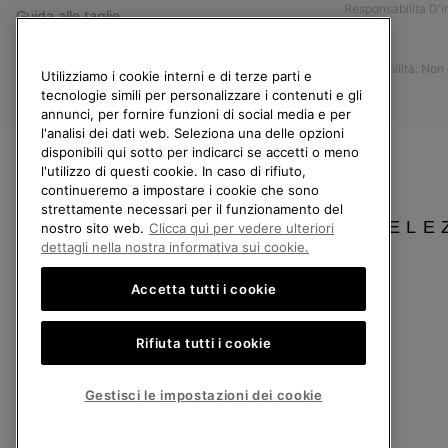
Responsabilita D'
Guida alle taglie
Stampa
Guida alla cura delle scarpe
Accessibilità: Non
Resi
Utilizziamo i cookie interni e di terze parti e
tecnologie simili per personalizzare i contenuti e gli
Recedi dal contratto
annunci, per fornire funzioni di social media e per
l'analisi dei dati web. Seleziona una delle opzioni
I miei ordini
disponibili qui sotto per indicarci se accetti o meno
Spedizione
l'utilizzo di questi cookie. In caso di rifiuto,
continueremo a impostare i cookie che sono
Pagamento
strettamente necessari per il funzionamento del
SELE
Domande frequenti
nostro sito web.
Clicca qui per vedere ulteriori
dettagli nella nostra informativa sui cookie.
Accetta tutti i cookie
Italia
Rifiuta tutti i cookie
©
2026
Columbia Sportswear Company. Avenue des Morgines, 12 1213 Petit-Lancy
Politica sulla privacy
Termini di utilizzo
Condizioni Generali di Vendita
Gestisci le impostazioni dei cookie
Servizio clienti: Lun. - Ven. 9:00 - 13:00 & 14:00 - 18:00
(+)390694804179