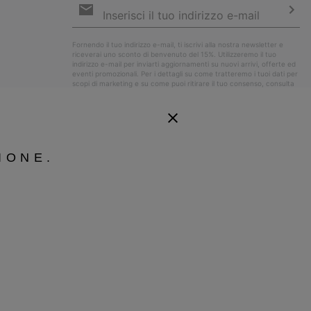
e-
mail
Iscri
Fornendo il tuo indirizzo e-mail, ti iscrivi alla nostra newsletter e
riceverai uno sconto di benvenuto del 15%. Utilizzeremo il tuo
indirizzo e-mail per inviarti aggiornamenti su nuovi arrivi, offerte ed
eventi promozionali. Per i dettagli su come tratteremo i tuoi dati per
scopi di marketing e su come puoi ritirare il tuo consenso, consulta
la nostra
Informativa sulla Privacy
.
IONE.