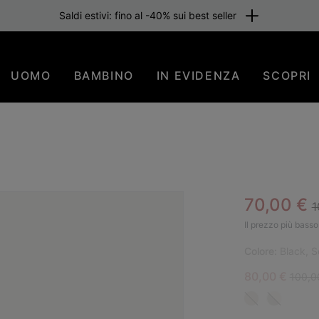
Saldi estivi: fino al -40% sui best seller
UOMO
BAMBINO
IN EVIDENZA
SCOPRI
R
Sale pric
70,00 €
1
PIÙ
Il prezzo più basso 
Colore:
Black, S
Sale price:
Regula
80,00 €
100,0