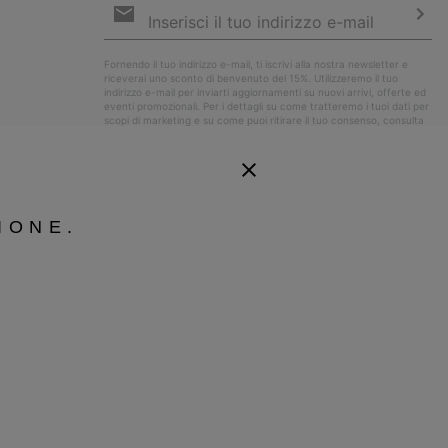
e-
mail
Iscri
Fornendo il tuo indirizzo e-mail, ti iscrivi alla nostra newsletter e
riceverai uno sconto di benvenuto del 15%. Utilizzeremo il tuo
indirizzo e-mail per inviarti aggiornamenti su nuovi arrivi, offerte ed
eventi promozionali. Per i dettagli su come tratteremo i tuoi dati per
scopi di marketing e su come puoi ritirare il tuo consenso, consulta
la nostra
Informativa sulla Privacy
.
IONE.