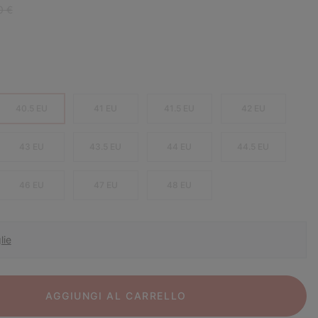
r price:
0 €
40.5 EU
41 EU
41.5 EU
42 EU
43 EU
43.5 EU
44 EU
44.5 EU
46 EU
47 EU
48 EU
lie
AGGIUNGI AL CARRELLO