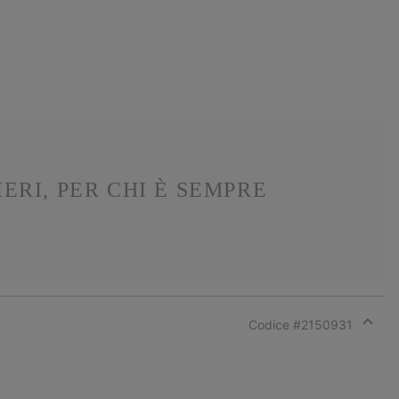
ERI, PER CHI È SEMPRE
Codice #
2150931
Expan
or
collap
sectio