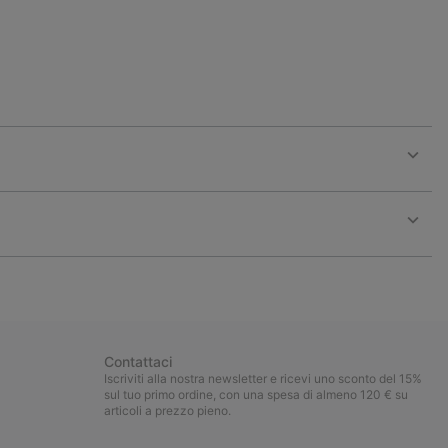
Expan
or
collap
sectio
Expan
or
collap
sectio
Contattaci
Iscriviti alla nostra newsletter e ricevi uno sconto del 15%
sul tuo primo ordine, con una spesa di almeno 120 € su
articoli a prezzo pieno.
Iscrizione