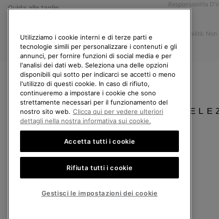
Responsabilita D'
Guida alle taglie
Stampa
Guida alla cura delle scarpe
Accessibilità: Non
Resi
Utilizziamo i cookie interni e di terze parti e
tecnologie simili per personalizzare i contenuti e gli
Recedi dal contratto
annunci, per fornire funzioni di social media e per
l'analisi dei dati web. Seleziona una delle opzioni
I miei ordini
disponibili qui sotto per indicarci se accetti o meno
Spedizione
l'utilizzo di questi cookie. In caso di rifiuto,
continueremo a impostare i cookie che sono
Pagamento
strettamente necessari per il funzionamento del
SELE
Domande frequenti
nostro sito web.
Clicca qui per vedere ulteriori
dettagli nella nostra informativa sui cookie.
Accetta tutti i cookie
Italia
Rifiuta tutti i cookie
©
2026
Columbia Sportswear Company. Avenue des Morgines, 12 1213 Petit-Lancy
Politica sulla privacy
Termini di utilizzo
Condizioni Generali di Vendita
Gestisci le impostazioni dei cookie
Servizio clienti: Lun. - Ven. 9:00 - 13:00 & 14:00 - 18:00
(+)390694804179