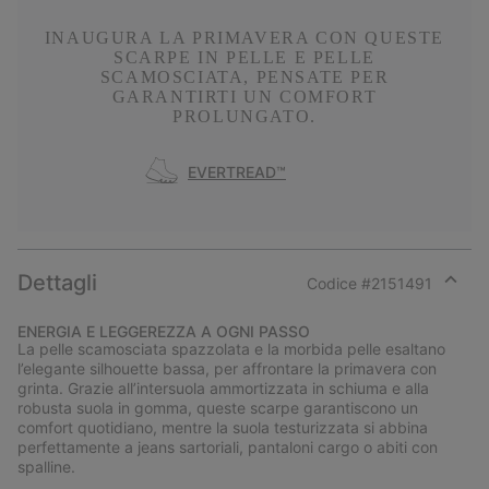
INAUGURA LA PRIMAVERA CON QUESTE
SCARPE IN PELLE E PELLE
SCAMOSCIATA, PENSATE PER
GARANTIRTI UN COMFORT
PROLUNGATO.
EVERTREAD™
Dettagli
Codice #
2151491
Expan
or
ENERGIA E LEGGEREZZA A OGNI PASSO
collap
La pelle scamosciata spazzolata e la morbida pelle esaltano
sectio
l’elegante silhouette bassa, per affrontare la primavera con
grinta. Grazie all’intersuola ammortizzata in schiuma e alla
robusta suola in gomma, queste scarpe garantiscono un
comfort quotidiano, mentre la suola testurizzata si abbina
perfettamente a jeans sartoriali, pantaloni cargo o abiti con
spalline.