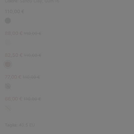
Colore:
Sandy Clay, Gum 16
110,00 €
Sale price:
Regular price:
88,00 €
110,00 €
Sale price:
Regular price:
82,50 €
110,00 €
Sale price:
Regular price:
77,00 €
110,00 €
Sale price:
Regular price:
66,00 €
110,00 €
Taglia:
40.5 EU