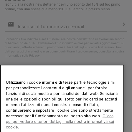
Iscriviti alla nostra newsletter e ricevi uno sconto del 15% sul tuo primo
ordine, con una spesa di almeno 120 € su articoli a prezzo pieno.
Iscrizione
e-
mail
Iscri
Fornendo il tuo indirizzo e-mail, ti iscrivi alla nostra newsletter e riceverai uno sconto
di benvenuto del 15%. Utilizzeremo il tuo indirizzo e-mail per inviarti aggiornamenti su
nuovi arrivi, offerte ed eventi promozionali. Per i dettagli su come tratteremo i tuoi
dati per scopi di marketing e su come puoi ritirare il tuo consenso, consulta la nostra
Informativa sulla Privacy
.
Utilizziamo i cookie interni e di terze parti e tecnologie simili
per personalizzare i contenuti e gli annunci, per fornire
funzioni di social media e per l'analisi dei dati web. Seleziona
una delle opzioni disponibili qui sotto per indicarci se accetti
o meno l'utilizzo di questi cookie. In caso di rifiuto,
continueremo a impostare i cookie che sono strettamente
Italia
necessari per il funzionamento del nostro sito web.
Clicca
BENVENUTO/A IN SOREL.
qui per vedere ulteriori dettagli nella nostra informativa sui
©
2026
Columbia Sportswear Company. Avenue des Morgines, 12 1213
SELEZIONA IL TUO PAESE DI
Petit-Lancy Switzerland. Tutti i diritti riservati.
cookie.
SPEDIZIONE.