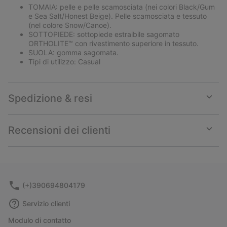
TOMAIA: pelle e pelle scamosciata (nei colori Black/Gum
e Sea Salt/Honest Beige). Pelle scamosciata e tessuto
(nel colore Snow/Canoe).
SOTTOPIEDE: sottopiede estraibile sagomato
ORTHOLITE™ con rivestimento superiore in tessuto.
SUOLA: gomma sagomata.
Tipi di utilizzo: Casual
Spedizione & resi
Expan
or
collap
Recensioni dei clienti
sectio
Expan
or
collap
sectio
(+)390694804179
Servizio clienti
Modulo di contatto