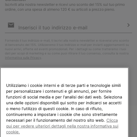
Iscriviti alla nostra newsletter e ricevi uno sconto del 15% sul tuo primo
ordine, con una spesa di almeno 120 € su articoli a prezzo pieno.
Iscrizione
e-
mail
Iscri
Fornendo il tuo indirizzo e-mail, ti iscrivi alla nostra newsletter e riceverai uno sconto
di benvenuto del 15%. Utilizzeremo il tuo indirizzo e-mail per inviarti aggiornamenti su
nuovi arrivi, offerte ed eventi promozionali. Per i dettagli su come tratteremo i tuoi
dati per scopi di marketing e su come puoi ritirare il tuo consenso, consulta la nostra
Informativa sulla Privacy
.
Utilizziamo i cookie interni e di terze parti e tecnologie simili
per personalizzare i contenuti e gli annunci, per fornire
funzioni di social media e per l'analisi dei dati web. Seleziona
una delle opzioni disponibili qui sotto per indicarci se accetti
o meno l'utilizzo di questi cookie. In caso di rifiuto,
continueremo a impostare i cookie che sono strettamente
Italia
necessari per il funzionamento del nostro sito web.
Clicca
BENVENUTO/A IN SOREL.
qui per vedere ulteriori dettagli nella nostra informativa sui
©
2026
Columbia Sportswear Company. Avenue des Morgines, 12 1213
SELEZIONA IL TUO PAESE DI
Petit-Lancy Switzerland. Tutti i diritti riservati.
cookie.
SPEDIZIONE.