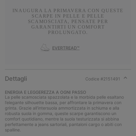
INAUGURA LA PRIMAVERA CON QUESTE
SCARPE IN PELLE E PELLE
SCAMOSCIATA, PENSATE PER
GARANTIRTI UN COMFORT
PROLUNGATO.
EVERTREAD™
Dettagli
Codice #
2151491
Expan
or
ENERGIA E LEGGEREZZA A OGNI PASSO
collap
La pelle scamosciata spazzolata e la morbida pelle esaltano
sectio
l’elegante silhouette bassa, per affrontare la primavera con
grinta. Grazie all’intersuola ammortizzata in schiuma e alla
robusta suola in gomma, queste scarpe garantiscono un
comfort quotidiano, mentre la suola testurizzata si abbina
perfettamente a jeans sartoriali, pantaloni cargo o abiti con
spalline.