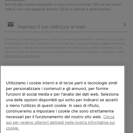
Iscriviti alla nostra newsletter e ricevi uno sconto del 15% sul tuo primo
ordine, con una spesa di almeno 120 € su articoli a prezzo pieno.
Iscrizione
e-
mail
Iscri
Fornendo il tuo indirizzo e-mail, ti iscrivi alla nostra newsletter e riceverai uno sconto
di benvenuto del 15%. Utilizzeremo il tuo indirizzo e-mail per inviarti aggiornamenti su
nuovi arrivi, offerte ed eventi promozionali. Per i dettagli su come tratteremo i tuoi
dati per scopi di marketing e su come puoi ritirare il tuo consenso, consulta la nostra
Informativa sulla Privacy
.
Utilizziamo i cookie interni e di terze parti e tecnologie simili
per personalizzare i contenuti e gli annunci, per fornire
funzioni di social media e per l'analisi dei dati web. Seleziona
una delle opzioni disponibili qui sotto per indicarci se accetti
o meno l'utilizzo di questi cookie. In caso di rifiuto,
continueremo a impostare i cookie che sono strettamente
Italia
necessari per il funzionamento del nostro sito web.
Clicca
BENVENUTO/A IN SOREL.
qui per vedere ulteriori dettagli nella nostra informativa sui
©
2026
Columbia Sportswear Company. Avenue des Morgines, 12 1213
SELEZIONA IL TUO PAESE DI
Petit-Lancy Switzerland. Tutti i diritti riservati.
cookie.
SPEDIZIONE.