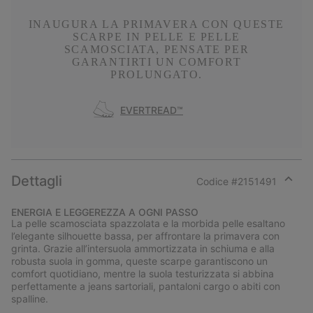
INAUGURA LA PRIMAVERA CON QUESTE
SCARPE IN PELLE E PELLE
SCAMOSCIATA, PENSATE PER
GARANTIRTI UN COMFORT
PROLUNGATO.
EVERTREAD™
Dettagli
Codice #
2151491
Expan
or
ENERGIA E LEGGEREZZA A OGNI PASSO
collap
La pelle scamosciata spazzolata e la morbida pelle esaltano
sectio
l’elegante silhouette bassa, per affrontare la primavera con
grinta. Grazie all’intersuola ammortizzata in schiuma e alla
robusta suola in gomma, queste scarpe garantiscono un
comfort quotidiano, mentre la suola testurizzata si abbina
perfettamente a jeans sartoriali, pantaloni cargo o abiti con
spalline.