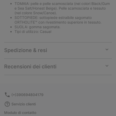
TOMAIA: pelle e pelle scamosciata (nei colori Black/Gum
e Sea Salt/Honest Beige). Pelle scamosciata e tessuto
(nel colore Snow/Canoe).
SOTTOPIEDE: sottopiede estraibile sagomato
ORTHOLITE™ con rivestimento superiore in tessuto.
SUOLA: gomma sagomata.
Tipi di utilizzo: Casual
Spedizione & resi
Expan
or
collap
Recensioni dei clienti
sectio
Expan
or
collap
sectio
(+)390694804179
Servizio clienti
Modulo di contatto