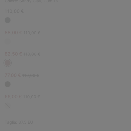
Colore:
Sandy Clay, Gum 16
110,00 €
Sale price:
Regular price:
88,00 €
110,00 €
Sale price:
Regular price:
82,50 €
110,00 €
Sale price:
Regular price:
77,00 €
110,00 €
Sale price:
Regular price:
66,00 €
110,00 €
Taglia:
37.5 EU