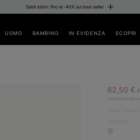
Saldi estivi: fino al -40% sui best seller
UOMO
BAMBINO
IN EVIDENZA
SCOPRI
R
Sale pric
82,50 €
1
NUO
Il prezzo più basso 
Colore:
Sandy C
110,00 €