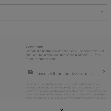
Expan
or
collap
sectio
Expan
or
collap
sectio
Contattaci
Iscriviti alla nostra newsletter e ricevi uno sconto del 15%
sul tuo primo ordine, con una spesa di almeno 120 € su
articoli a prezzo pieno.
Iscrizione
e-
mail
Iscri
Fornendo il tuo indirizzo e-mail, ti iscrivi alla nostra newsletter e
riceverai uno sconto di benvenuto del 15%. Utilizzeremo il tuo
indirizzo e-mail per inviarti aggiornamenti su nuovi arrivi, offerte ed
eventi promozionali. Per i dettagli su come tratteremo i tuoi dati per
scopi di marketing e su come puoi ritirare il tuo consenso, consulta
la nostra
Informativa sulla Privacy
.