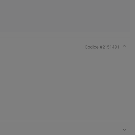
Codice #
2151491
Expan
or
collap
sectio