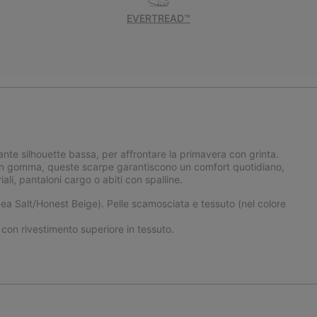
EVERTREAD™
ante silhouette bassa, per affrontare la primavera con grinta.
a in gomma, queste scarpe garantiscono un comfort quotidiano,
ali, pantaloni cargo o abiti con spalline.
ea Salt/Honest Beige). Pelle scamosciata e tessuto (nel colore
n rivestimento superiore in tessuto.