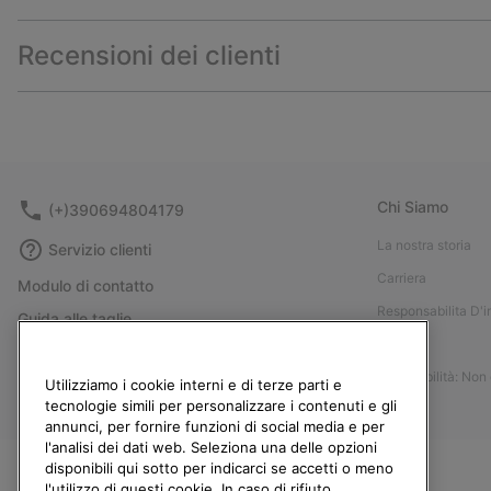
Recensioni dei clienti
Chi Siamo
(+)390694804179
La nostra storia
Servizio clienti
Carriera
Modulo di contatto
Responsabilita D'
Guida alle taglie
Stampa
Guida alla cura delle scarpe
Accessibilità: Non
Resi
Utilizziamo i cookie interni e di terze parti e
tecnologie simili per personalizzare i contenuti e gli
Recedi dal contratto
annunci, per fornire funzioni di social media e per
l'analisi dei dati web. Seleziona una delle opzioni
I miei ordini
disponibili qui sotto per indicarci se accetti o meno
Spedizione
l'utilizzo di questi cookie. In caso di rifiuto,