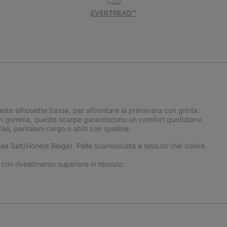
EVERTREAD™
ante silhouette bassa, per affrontare la primavera con grinta.
a in gomma, queste scarpe garantiscono un comfort quotidiano,
ali, pantaloni cargo o abiti con spalline.
ea Salt/Honest Beige). Pelle scamosciata e tessuto (nel colore
n rivestimento superiore in tessuto.