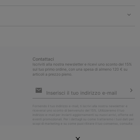
Expan
or
collap
sectio
Expan
or
collap
sectio
Contattaci
Iscriviti alla nostra newsletter e ricevi uno sconto del 15%
sul tuo primo ordine, con una spesa di almeno 120 € su
articoli a prezzo pieno.
Iscrizione
e-
mail
Iscri
Fornendo il tuo indirizzo e-mail, ti iscrivi alla nostra newsletter e
riceverai uno sconto di benvenuto del 15%. Utilizzeremo il tuo
indirizzo e-mail per inviarti aggiornamenti su nuovi arrivi, offerte ed
eventi promozionali. Per i dettagli su come tratteremo i tuoi dati per
scopi di marketing e su come puoi ritirare il tuo consenso, consulta
la nostra
Informativa sulla Privacy
.