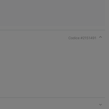
Codice #
2151491
Expan
or
collap
sectio