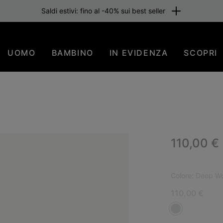
Saldi estivi: fino al -40% sui best seller
UOMO
BAMBINO
IN EVIDENZA
SCOPRI
Regular p
110,00 €
NUO
Colore:
Deep Wo
110,00 €