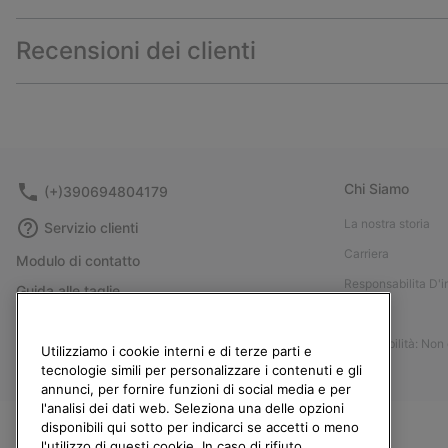
Recensioni dei clienti
Chi Siamo
(+)390694804179
La nostra storia
Servizio clienti
Carriera
Modulo di contatto
Responsabilita D'
Guida alle taglie
Stampa
Guida alla cura delle scarpe
Accessibilità: Non
Resi
Utilizziamo i cookie interni e di terze parti e
tecnologie simili per personalizzare i contenuti e gli
Recedi dal contratto
annunci, per fornire funzioni di social media e per
l'analisi dei dati web. Seleziona una delle opzioni
I miei ordini
disponibili qui sotto per indicarci se accetti o meno
Spedizione
l'utilizzo di questi cookie. In caso di rifiuto,