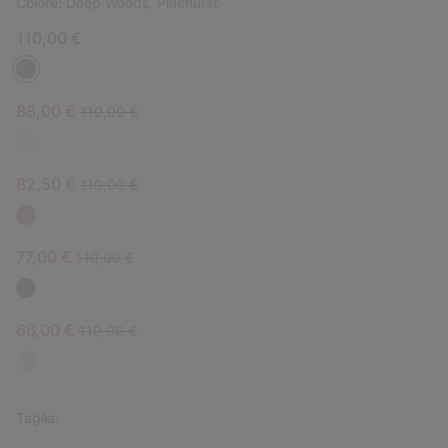
Colore:
Deep Woods, Pinehurst
110,00 €
Sale price:
Regular price:
88,00 €
110,00 €
Sale price:
Regular price:
82,50 €
110,00 €
Sale price:
Regular price:
77,00 €
110,00 €
Sale price:
Regular price:
66,00 €
110,00 €
Taglia: