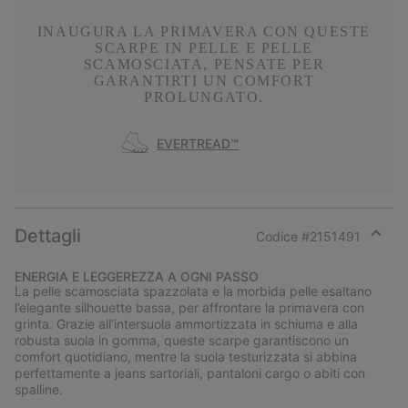
INAUGURA LA PRIMAVERA CON QUESTE
SCARPE IN PELLE E PELLE
SCAMOSCIATA, PENSATE PER
GARANTIRTI UN COMFORT
PROLUNGATO.
EVERTREAD™
Dettagli
Codice #
2151491
Expan
or
ENERGIA E LEGGEREZZA A OGNI PASSO
collap
La pelle scamosciata spazzolata e la morbida pelle esaltano
sectio
l’elegante silhouette bassa, per affrontare la primavera con
grinta. Grazie all’intersuola ammortizzata in schiuma e alla
robusta suola in gomma, queste scarpe garantiscono un
comfort quotidiano, mentre la suola testurizzata si abbina
perfettamente a jeans sartoriali, pantaloni cargo o abiti con
spalline.