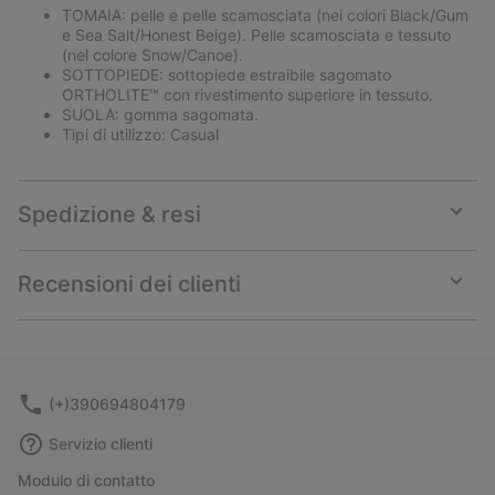
TOMAIA: pelle e pelle scamosciata (nei colori Black/Gum
e Sea Salt/Honest Beige). Pelle scamosciata e tessuto
(nel colore Snow/Canoe).
SOTTOPIEDE: sottopiede estraibile sagomato
ORTHOLITE™ con rivestimento superiore in tessuto.
SUOLA: gomma sagomata.
Tipi di utilizzo: Casual
Spedizione & resi
Expan
or
collap
Recensioni dei clienti
sectio
Expan
or
collap
sectio
(+)390694804179
Servizio clienti
Modulo di contatto