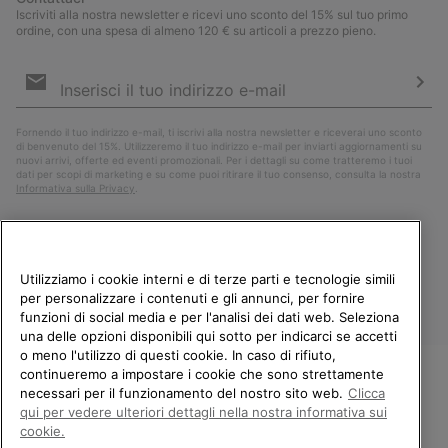
Iscriviti alla nostra newsletter e ricevi uno sconto del 15% sul tuo primo
ordine, con una spesa di almeno 120 € su articoli a prezzo pieno.
Iscrizione
e-
mail
Iscri
Fornendo il tuo indirizzo e-mail, ti iscrivi alla nostra newsletter e riceverai uno sconto
di benvenuto del 15%. Utilizzeremo il tuo indirizzo e-mail per inviarti aggiornamenti su
nuovi arrivi, offerte ed eventi promozionali. Per i dettagli su come tratteremo i tuoi
dati per scopi di marketing e su come puoi ritirare il tuo consenso, consulta la nostra
Informativa sulla Privacy
.
Utilizziamo i cookie interni e di terze parti e tecnologie simili
per personalizzare i contenuti e gli annunci, per fornire
funzioni di social media e per l'analisi dei dati web. Seleziona
una delle opzioni disponibili qui sotto per indicarci se accetti
o meno l'utilizzo di questi cookie. In caso di rifiuto,
continueremo a impostare i cookie che sono strettamente
Italia
necessari per il funzionamento del nostro sito web.
Clicca
BENVENUTO/A IN SOREL.
qui per vedere ulteriori dettagli nella nostra informativa sui
©
2026
Columbia Sportswear Company. Avenue des Morgines, 12 1213
SELEZIONA IL TUO PAESE DI
Petit-Lancy Switzerland. Tutti i diritti riservati.
cookie.
SPEDIZIONE.