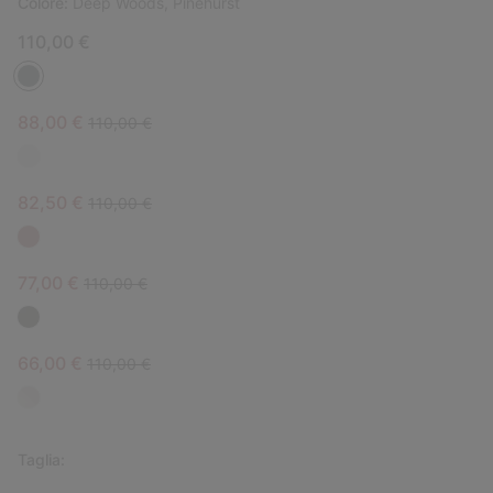
Colore:
Deep Woods, Pinehurst
110,00 €
Sale price:
Regular price:
88,00 €
110,00 €
Sale price:
Regular price:
82,50 €
110,00 €
Sale price:
Regular price:
77,00 €
110,00 €
Sale price:
Regular price:
66,00 €
110,00 €
Taglia: