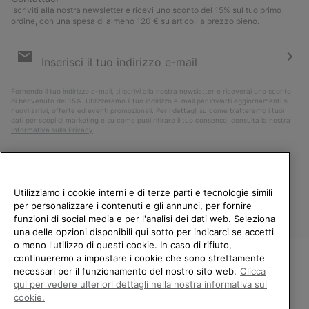
Iscriviti alla nostra newsletter e ricevi uno sconto del 15% sul tuo primo
ordine, con una spesa di almeno 120 € su articoli a prezzo pieno.
Iscrizione
e-
mail
Iscri
Fornendo il tuo indirizzo e-mail, ti iscrivi alla nostra newsletter e riceverai uno sconto
di benvenuto del 15%. Utilizzeremo il tuo indirizzo e-mail per inviarti aggiornamenti su
nuovi arrivi, offerte ed eventi promozionali. Per i dettagli su come tratteremo i tuoi
dati per scopi di marketing e su come puoi ritirare il tuo consenso, consulta la nostra
Informativa sulla Privacy
.
Utilizziamo i cookie interni e di terze parti e tecnologie simili
per personalizzare i contenuti e gli annunci, per fornire
funzioni di social media e per l'analisi dei dati web. Seleziona
una delle opzioni disponibili qui sotto per indicarci se accetti
o meno l'utilizzo di questi cookie. In caso di rifiuto,
continueremo a impostare i cookie che sono strettamente
Italia
necessari per il funzionamento del nostro sito web.
Clicca
BENVENUTO/A IN SOREL.
qui per vedere ulteriori dettagli nella nostra informativa sui
©
2026
Columbia Sportswear Company. Avenue des Morgines, 12 1213
SELEZIONA IL TUO PAESE DI
Petit-Lancy Switzerland. Tutti i diritti riservati.
cookie.
SPEDIZIONE.