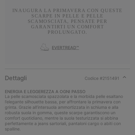
INAUGURA LA PRIMAVERA CON QUESTE
SCARPE IN PELLE E PELLE
SCAMOSCIATA, PENSATE PER
GARANTIRTI UN COMFORT
PROLUNGATO.
EVERTREAD™
Dettagli
Codice #
2151491
Expan
or
ENERGIA E LEGGEREZZA A OGNI PASSO
collap
La pelle scamosciata spazzolata e la morbida pelle esaltano
sectio
l’elegante silhouette bassa, per affrontare la primavera con
grinta. Grazie all’intersuola ammortizzata in schiuma e alla
robusta suola in gomma, queste scarpe garantiscono un
comfort quotidiano, mentre la suola testurizzata si abbina
perfettamente a jeans sartoriali, pantaloni cargo o abiti con
spalline.