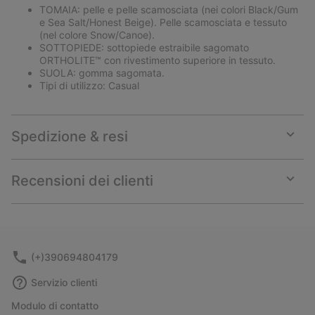
TOMAIA: pelle e pelle scamosciata (nei colori Black/Gum
e Sea Salt/Honest Beige). Pelle scamosciata e tessuto
(nel colore Snow/Canoe).
SOTTOPIEDE: sottopiede estraibile sagomato
ORTHOLITE™ con rivestimento superiore in tessuto.
SUOLA: gomma sagomata.
Tipi di utilizzo: Casual
Spedizione & resi
Expan
or
collap
Recensioni dei clienti
sectio
Expan
or
collap
sectio
(+)390694804179
Servizio clienti
Modulo di contatto