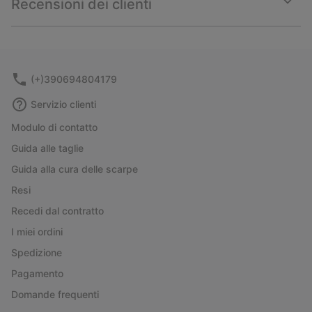
Recensioni dei clienti
sectio
Expan
or
collap
sectio
(+)390694804179
Servizio clienti
Modulo di contatto
Guida alle taglie
Guida alla cura delle scarpe
Resi
Recedi dal contratto
I miei ordini
Spedizione
Pagamento
Domande frequenti