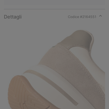
Dettagli
Codice #
2164551
Expan
or
collap
sectio