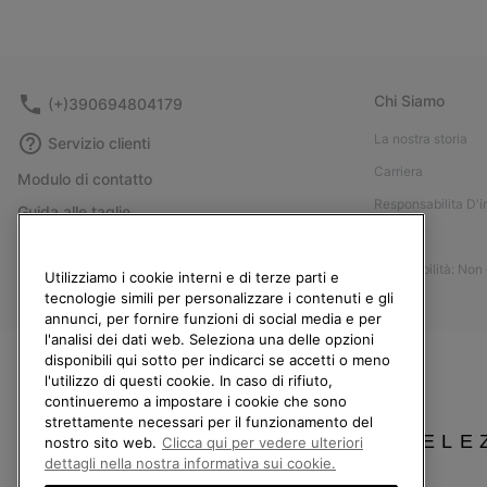
Chi Siamo
(+)390694804179
La nostra storia
Servizio clienti
Carriera
Modulo di contatto
Responsabilita D'
Guida alle taglie
Stampa
Guida alla cura delle scarpe
Accessibilità: Non
Resi
Utilizziamo i cookie interni e di terze parti e
tecnologie simili per personalizzare i contenuti e gli
Recedi dal contratto
annunci, per fornire funzioni di social media e per
l'analisi dei dati web. Seleziona una delle opzioni
I miei ordini
disponibili qui sotto per indicarci se accetti o meno
Spedizione
l'utilizzo di questi cookie. In caso di rifiuto,
continueremo a impostare i cookie che sono
Pagamento
strettamente necessari per il funzionamento del
Domande frequenti
SELE
nostro sito web.
Clicca qui per vedere ulteriori
dettagli nella nostra informativa sui cookie.