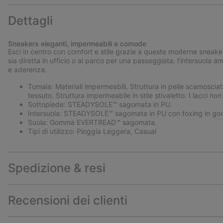
Dettagli
Sneakers eleganti, impermeabili e comode
Esci in centro con comfort e stile grazie a queste moderne sneake
sia diretta in ufficio o al parco per una passeggiata, l’intersuol
e aderenza.
Tomaia: Materiali impermeabili. Struttura in pelle scamosciata
tessuto. Struttura impermeabile in stile stivaletto. I lacci no
Sottopiede: STEADYSOLE™ sagomata in PU.
Intersuola: STEADYSOLE™ sagomata in PU con foxing in go
Suola: Gomma EVERTREAD™ sagomata.
Tipi di utilizzo: Pioggia Leggera, Casual
Spedizione & resi
Recensioni dei clienti