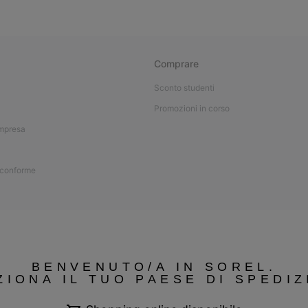
Comprare
Sconto studenti
Promozioni in corso
impresa
 conforme
BENVENUTO/A IN SOREL.
ZIONA IL TUO PAESE DI SPEDIZ