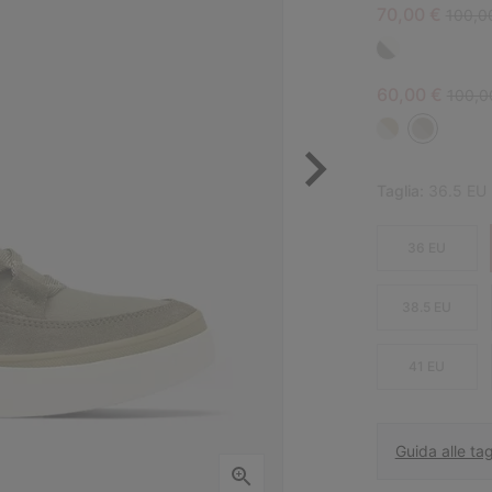
Sale price:
Regula
70,00 €
100,0
Sale price:
Regula
60,00 €
100,0
Taglia:
36.5 EU
36 EU
38.5 EU
41 EU
Guida alle tag