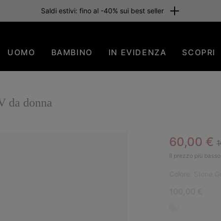
Saldi estivi: fino al -40% sui best seller
UOMO
BAMBINO
IN EVIDENZA
SCOPRI
V da donna
R
Sale pric
60,00 €
1
SAL
Il prezzo più basso 
Colore:
Stone G
100,00 €