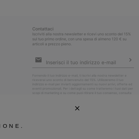
collap
sectio
Contattaci
Iscriviti alla nostra newsletter e ricevi uno sconto del 15%
sul tuo primo ordine, con una spesa di almeno 120 € su
articoli a prezzo pieno.
Iscrizione
e-
mail
Iscri
Fornendo il tuo indirizzo e-mail, ti iscrivi alla nostra newsletter e
riceverai uno sconto di benvenuto del 15%. Utilizzeremo il tuo
indirizzo e-mail per inviarti aggiornamenti su nuovi arrivi, offerte ed
eventi promozionali. Per i dettagli su come tratteremo i tuoi dati per
scopi di marketing e su come puoi ritirare il tuo consenso, consulta
la nostra
Informativa sulla Privacy
.
IONE.