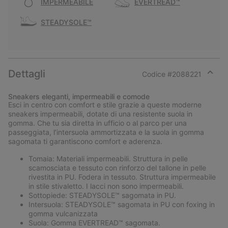
IMPERMEABILE
EVERTREAD™
STEADYSOLE™
Dettagli
Codice #
2088221
Expan
or
Sneakers eleganti, impermeabili e comode
collap
Esci in centro con comfort e stile grazie a queste moderne
sectio
sneakers impermeabili, dotate di una resistente suola in
gomma. Che tu sia diretta in ufficio o al parco per una
passeggiata, l’intersuola ammortizzata e la suola in gomma
sagomata ti garantiscono comfort e aderenza.
Tomaia: Materiali impermeabili. Struttura in pelle
scamosciata e tessuto con rinforzo del tallone in pelle
rivestita in PU. Fodera in tessuto. Struttura impermeabile
in stile stivaletto. I lacci non sono impermeabili.
Sottopiede: STEADYSOLE™ sagomata in PU.
Intersuola: STEADYSOLE™ sagomata in PU con foxing in
gomma vulcanizzata
Suola: Gomma EVERTREAD™ sagomata.