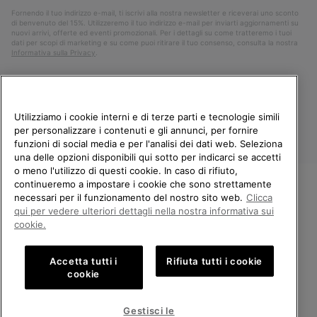
Fornendo il tuo indirizzo e-mail, ti iscrivi alla nostra newsletter e riceverai uno sconto
di benvenuto del 15%. Utilizzeremo il tuo indirizzo e-mail per inviarti aggiornamenti su
nuovi arrivi, offerte ed eventi promozionali. Per i dettagli su come tratteremo i tuoi
dati per scopi di marketing e su come puoi ritirare il tuo consenso, consulta la nostra
Informativa sulla Privacy
.
Utilizziamo i cookie interni e di terze parti e tecnologie simili
per personalizzare i contenuti e gli annunci, per fornire
funzioni di social media e per l'analisi dei dati web. Seleziona
una delle opzioni disponibili qui sotto per indicarci se accetti
o meno l'utilizzo di questi cookie. In caso di rifiuto,
continueremo a impostare i cookie che sono strettamente
Italia
necessari per il funzionamento del nostro sito web.
Clicca
BENVENUTO/A IN SOREL.
qui per vedere ulteriori dettagli nella nostra informativa sui
©
2026
Columbia Sportswear Company. Avenue des Morgines, 12 1213
SELEZIONA IL TUO PAESE DI
Petit-Lancy Switzerland. Tutti i diritti riservati.
cookie.
SPEDIZIONE.
Politica sulla privacy
Termini di utilizzo
Accetta tutti i
Rifiuta tutti i cookie
Shopping online disponibile
Condizioni Generali di Vendita
Garanzia
Cookies
Impressum
cookie
Public CBCR
United States
Shoppi
Gestisci le
online