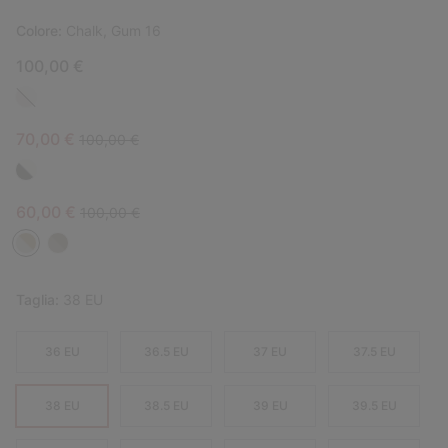
Colore:
Chalk, Gum 16
100,00 €
Sale price:
Regular price:
70,00 €
100,00 €
Sale price:
Regular price:
60,00 €
100,00 €
Taglia:
38 EU
36 EU
36.5 EU
37 EU
37.5 EU
38 EU
38.5 EU
39 EU
39.5 EU