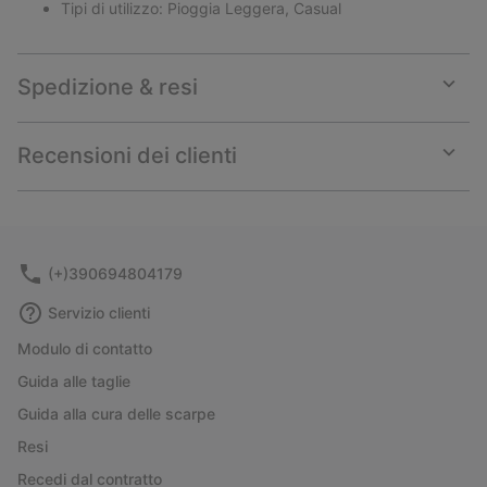
Tipi di utilizzo: Pioggia Leggera, Casual
Spedizione & resi
Expan
or
collap
Recensioni dei clienti
sectio
Expan
or
collap
sectio
(+)390694804179
Servizio clienti
Modulo di contatto
Guida alle taglie
Guida alla cura delle scarpe
Resi
Recedi dal contratto