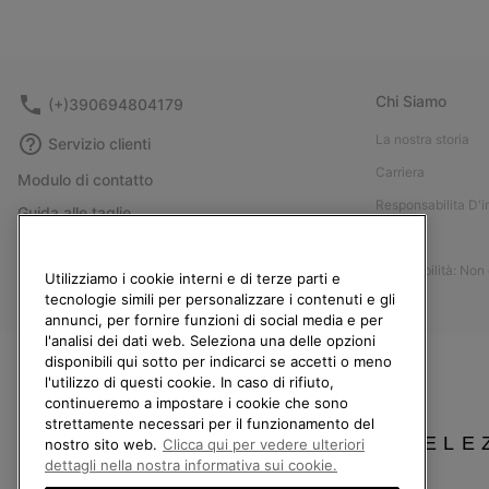
Chi Siamo
(+)390694804179
La nostra storia
Servizio clienti
Carriera
Modulo di contatto
Responsabilita D'
Guida alle taglie
Stampa
Guida alla cura delle scarpe
Accessibilità: Non
Resi
Utilizziamo i cookie interni e di terze parti e
tecnologie simili per personalizzare i contenuti e gli
Recedi dal contratto
annunci, per fornire funzioni di social media e per
l'analisi dei dati web. Seleziona una delle opzioni
I miei ordini
disponibili qui sotto per indicarci se accetti o meno
Spedizione
l'utilizzo di questi cookie. In caso di rifiuto,
continueremo a impostare i cookie che sono
Pagamento
strettamente necessari per il funzionamento del
Domande frequenti
SELE
nostro sito web.
Clicca qui per vedere ulteriori
dettagli nella nostra informativa sui cookie.