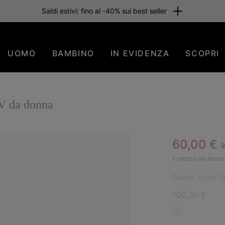
Saldi estivi: fino al -40% sui best seller
UOMO
BAMBINO
IN EVIDENZA
SCOPRI
V da donna
R
Sale pric
60,00 €
1
SAL
Il prezzo più basso 
Colore:
Stone G
100,00 €