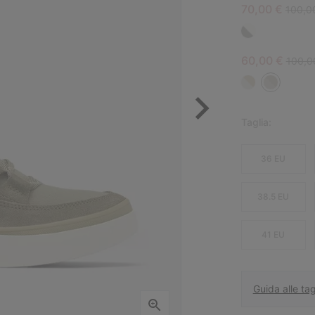
Sale price:
Regula
70,00 €
100,0
Sale price:
Regula
60,00 €
100,0
Taglia:
36 EU
38.5 EU
41 EU
Guida alle tag