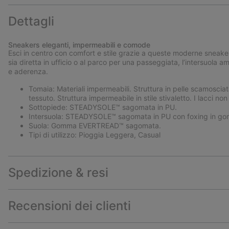
Dettagli
Sneakers eleganti, impermeabili e comode
Esci in centro con comfort e stile grazie a queste moderne sneake
sia diretta in ufficio o al parco per una passeggiata, l’intersuol
e aderenza.
Tomaia: Materiali impermeabili. Struttura in pelle scamosciata
tessuto. Struttura impermeabile in stile stivaletto. I lacci no
Sottopiede: STEADYSOLE™ sagomata in PU.
Intersuola: STEADYSOLE™ sagomata in PU con foxing in go
Suola: Gomma EVERTREAD™ sagomata.
Tipi di utilizzo: Pioggia Leggera, Casual
Spedizione & resi
Recensioni dei clienti