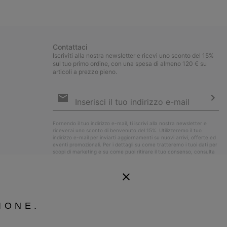
collap
sectio
Contattaci
Iscriviti alla nostra newsletter e ricevi uno sconto del 15%
sul tuo primo ordine, con una spesa di almeno 120 € su
articoli a prezzo pieno.
Iscrizione
e-
mail
Iscri
Fornendo il tuo indirizzo e-mail, ti iscrivi alla nostra newsletter e
riceverai uno sconto di benvenuto del 15%. Utilizzeremo il tuo
indirizzo e-mail per inviarti aggiornamenti su nuovi arrivi, offerte ed
eventi promozionali. Per i dettagli su come tratteremo i tuoi dati per
scopi di marketing e su come puoi ritirare il tuo consenso, consulta
la nostra
Informativa sulla Privacy
.
IONE.