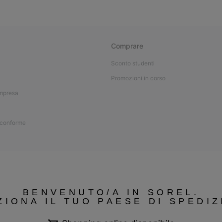
Comprare
Sconto studenti
Promozioni in corso
impresa
 conforme
BENVENUTO/A IN SOREL.
ZIONA IL TUO PAESE DI SPEDIZ