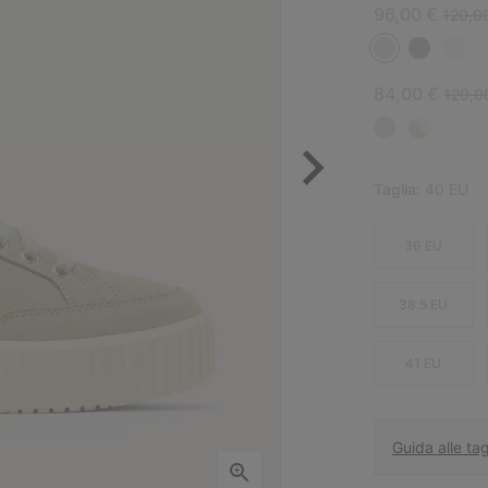
Sale price:
Regula
96,00 €
120,0
Sale price:
Regula
84,00 €
120,0
Taglia:
40 EU
36 EU
38.5 EU
41 EU
Guida alle tag