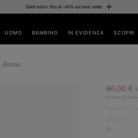
Saldi estivi: fino al -40% sui best seller
UOMO
BAMBINO
IN EVIDENZA
SCOPRI
 donna
R
Sale pric
96,00 €
1
SAL
Il prezzo più basso 
Colore:
Dusty Tw
120,00 €