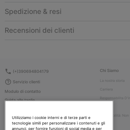
Spedizione & resi
Recensioni dei clienti
Chi Siamo
(+)390694804179
La nostra storia
Servizio clienti
Carriera
Modulo di contatto
Responsabilita D'
Guida alle taglie
Stampa
Guida alla cura delle scarpe
Accessibilità: Non
Resi
Utilizziamo i cookie interni e di terze parti e
tecnologie simili per personalizzare i contenuti e gli
Recedi dal contratto
annunci, per fornire funzioni di social media e per