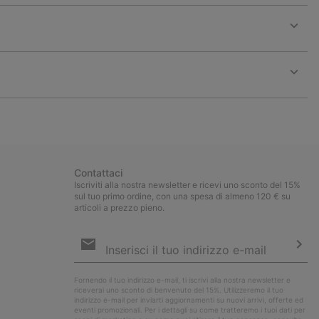
Expan
or
collap
sectio
Expan
or
collap
sectio
Contattaci
Iscriviti alla nostra newsletter e ricevi uno sconto del 15%
sul tuo primo ordine, con una spesa di almeno 120 € su
articoli a prezzo pieno.
Iscrizione
e-
mail
Iscri
Fornendo il tuo indirizzo e-mail, ti iscrivi alla nostra newsletter e
riceverai uno sconto di benvenuto del 15%. Utilizzeremo il tuo
indirizzo e-mail per inviarti aggiornamenti su nuovi arrivi, offerte ed
eventi promozionali. Per i dettagli su come tratteremo i tuoi dati per