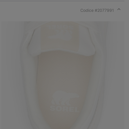
Codice #
2077991
Expan
or
collap
sectio