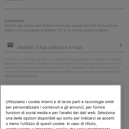
Contattaci
Iscriviti alla nostra newsletter e ricevi uno sconto del 15% sul tuo primo
ordine, con una spesa di almeno 120 € su articoli a prezzo pieno.
Iscrizione
e-
mail
Iscri
Fornendo il tuo indirizzo e-mail, ti iscrivi alla nostra newsletter e riceverai uno sconto
di benvenuto del 15%. Utilizzeremo il tuo indirizzo e-mail per inviarti aggiornamenti su
nuovi arrivi, offerte ed eventi promozionali. Per i dettagli su come tratteremo i tuoi
dati per scopi di marketing e su come puoi ritirare il tuo consenso, consulta la nostra
Informativa sulla Privacy
.
Utilizziamo i cookie interni e di terze parti e tecnologie simili
per personalizzare i contenuti e gli annunci, per fornire
funzioni di social media e per l'analisi dei dati web. Seleziona
una delle opzioni disponibili qui sotto per indicarci se accetti
o meno l'utilizzo di questi cookie. In caso di rifiuto,
continueremo a impostare i cookie che sono strettamente