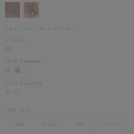
Colore:
Sea Salt, Bleached Ceramic
120,00 €
Sale price:
Regular price:
96,00 €
120,00 €
Sale price:
Regular price:
84,00 €
120,00 €
Taglia:
39 EU
36 EU
36.5 EU
37 EU
37.5 EU