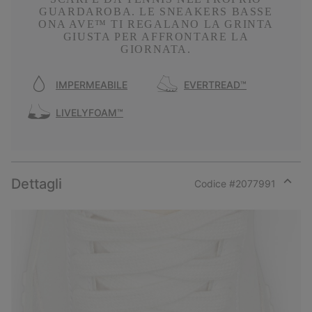
GUARDAROBA. LE SNEAKERS BASSE
ONA AVE™ TI REGALANO LA GRINTA
GIUSTA PER AFFRONTARE LA
GIORNATA.
IMPERMEABILE
EVERTREAD™
LIVELYFOAM™
Dettagli
Codice #
2077991
Expan
or
collap
sectio