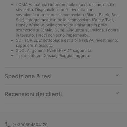
TOMAIA: materiali impermeabile e costruzione in stile
stivaletto. Disponibile in pelle rivestita con
sovralaminature in pelle scamosciata (Black, Black, Sea
Salt), integralmente in pelle scamosciata (Dusty Twill,
Honey White) o pelle con sovralaminature in pelle
scamosciata (Chalk, Gum). Linguetta sul tallone. Fodera
in tessuto. I lacci non sono impermeabili.
SOTTOPIEDE: sottopiede estraibile in EVA, rivestimento
superiore in tessuto.
SUOLA: gomma EVERTREAD™ sagomata.
Tipi di utilizzo: Casual, Pioggia Leggera
Spedizione & resi
Expan
or
collap
Recensioni dei clienti
sectio
Expan
or
collap
sectio
(+)390694804179