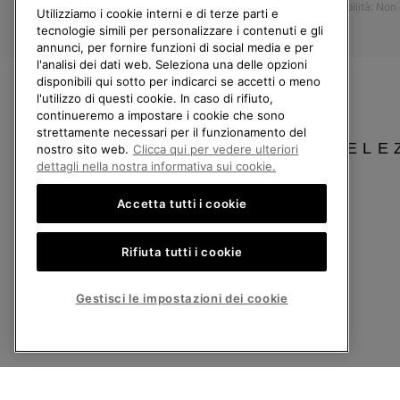
Accessibilità: Non
Resi
Utilizziamo i cookie interni e di terze parti e
tecnologie simili per personalizzare i contenuti e gli
Recedi dal contratto
annunci, per fornire funzioni di social media e per
l'analisi dei dati web. Seleziona una delle opzioni
I miei ordini
disponibili qui sotto per indicarci se accetti o meno
Spedizione
l'utilizzo di questi cookie. In caso di rifiuto,
continueremo a impostare i cookie che sono
Pagamento
strettamente necessari per il funzionamento del
Domande frequenti
SELE
nostro sito web.
Clicca qui per vedere ulteriori
dettagli nella nostra informativa sui cookie.
Accetta tutti i cookie
Italia
Rifiuta tutti i cookie
©
2026
Columbia Sportswear Company. Avenue des Morgines, 12 1213 Petit-Lancy
Politica sulla privacy
Termini di utilizzo
Condizioni Generali di Vendita
Gestisci le impostazioni dei cookie
Servizio clienti: Lun. - Ven. 9:00 - 13:00 & 14:00 - 18:00
(+)390694804179