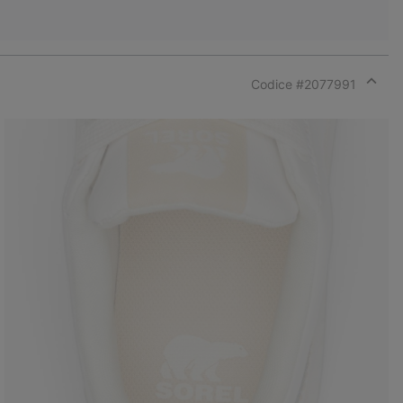
Codice #
2077991
Expan
or
collap
sectio