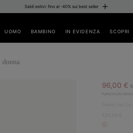
Saldi estivi: fino al -40% sui best seller
UOMO
BAMBINO
IN EVIDENZA
SCOPRI
 donna
R
Sale pric
96,00 €
1
Il prezzo più basso 
Colore:
Sea Sal
120,00 €