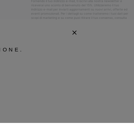
Fornendo il tuo indirizzo e-mail, ti iscrivi alla nostra newsletter e
riceverai uno sconto di benvenuto del 15%. Utilizzeremo il tuo
indirizzo e-mail per inviarti aggiornamenti su nuovi arrivi, offerte ed
eventi promozionali. Per i dettagli su come tratteremo i tuoi dati per
scopi di marketing e su come puoi ritirare il tuo consenso, consulta
la nostra
Informativa sulla Privacy
.
IONE.