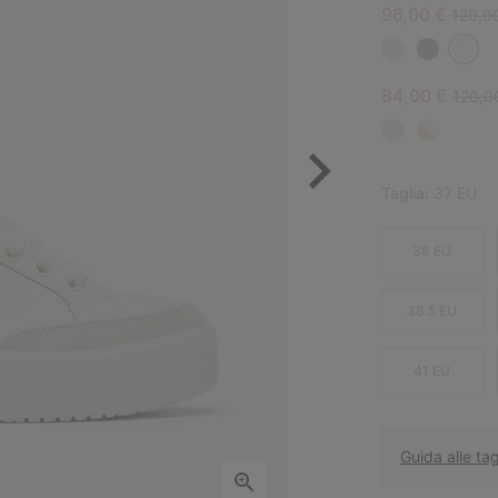
Sale price:
Regula
96,00 €
120,0
Sale price:
Regula
84,00 €
120,0
Taglia:
37 EU
36 EU
38.5 EU
41 EU
Guida alle tag