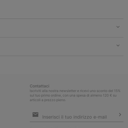
Expan
or
collap
sectio
Expan
or
collap
sectio
Contattaci
Iscriviti alla nostra newsletter e ricevi uno sconto del 15%
sul tuo primo ordine, con una spesa di almeno 120 € su
articoli a prezzo pieno.
Iscrizione
e-
mail
Iscri