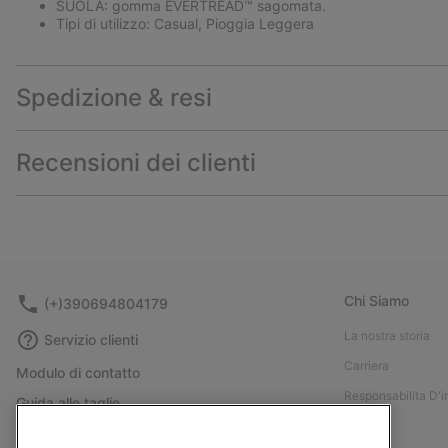
SUOLA: gomma EVERTREAD™ sagomata.
Tipi di utilizzo: Casual, Pioggia Leggera
Spedizione & resi
Recensioni dei clienti
Chi Siamo
(+)390694804179
La nostra storia
Servizio clienti
Carriera
Modulo di contatto
Responsabilita D'
Guida alle taglie
Stampa
Guida alla cura delle scarpe