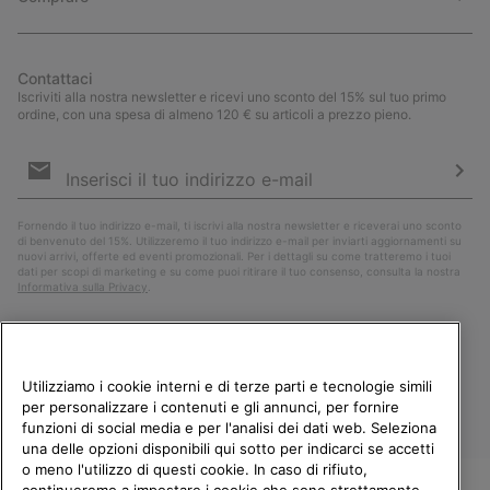
Contattaci
Iscriviti alla nostra newsletter e ricevi uno sconto del 15% sul tuo primo
ordine, con una spesa di almeno 120 € su articoli a prezzo pieno.
Iscrizione
e-
mail
Iscri
Fornendo il tuo indirizzo e-mail, ti iscrivi alla nostra newsletter e riceverai uno sconto
di benvenuto del 15%. Utilizzeremo il tuo indirizzo e-mail per inviarti aggiornamenti su
nuovi arrivi, offerte ed eventi promozionali. Per i dettagli su come tratteremo i tuoi
dati per scopi di marketing e su come puoi ritirare il tuo consenso, consulta la nostra
Informativa sulla Privacy
.
Utilizziamo i cookie interni e di terze parti e tecnologie simili
per personalizzare i contenuti e gli annunci, per fornire
funzioni di social media e per l'analisi dei dati web. Seleziona
una delle opzioni disponibili qui sotto per indicarci se accetti
o meno l'utilizzo di questi cookie. In caso di rifiuto,
continueremo a impostare i cookie che sono strettamente