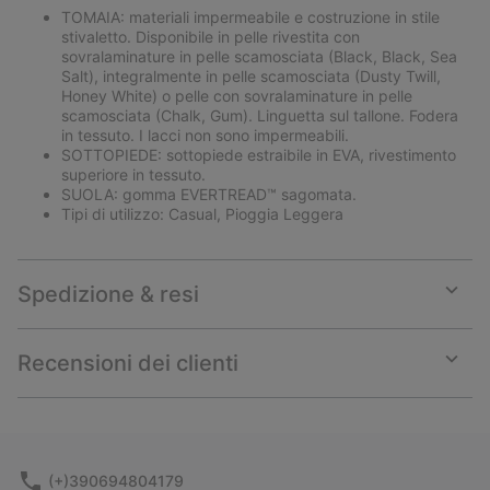
TOMAIA: materiali impermeabile e costruzione in stile
stivaletto. Disponibile in pelle rivestita con
sovralaminature in pelle scamosciata (Black, Black, Sea
Salt), integralmente in pelle scamosciata (Dusty Twill,
Honey White) o pelle con sovralaminature in pelle
scamosciata (Chalk, Gum). Linguetta sul tallone. Fodera
in tessuto. I lacci non sono impermeabili.
SOTTOPIEDE: sottopiede estraibile in EVA, rivestimento
superiore in tessuto.
SUOLA: gomma EVERTREAD™ sagomata.
Tipi di utilizzo: Casual, Pioggia Leggera
Spedizione & resi
Expan
or
collap
Recensioni dei clienti
sectio
Expan
or
collap
sectio
(+)390694804179