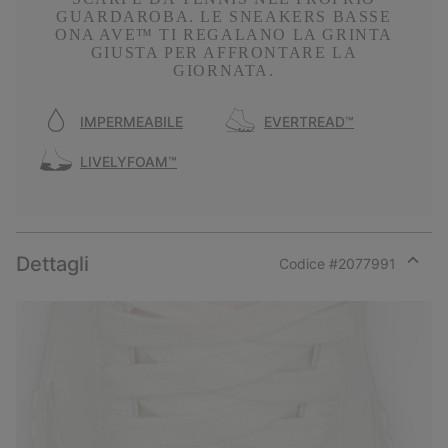
GUARDAROBA. LE SNEAKERS BASSE
ONA AVE™ TI REGALANO LA GRINTA
GIUSTA PER AFFRONTARE LA
GIORNATA.
IMPERMEABILE
EVERTREAD™
LIVELYFOAM™
Dettagli
Codice #
2077991
Expan
or
collap
sectio