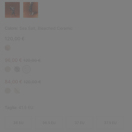
Colore:
Sea Salt, Bleached Ceramic
120,00 €
Sale price:
Regular price:
96,00 €
120,00 €
Sale price:
Regular price:
84,00 €
120,00 €
Taglia:
41.5 EU
36 EU
36.5 EU
37 EU
37.5 EU