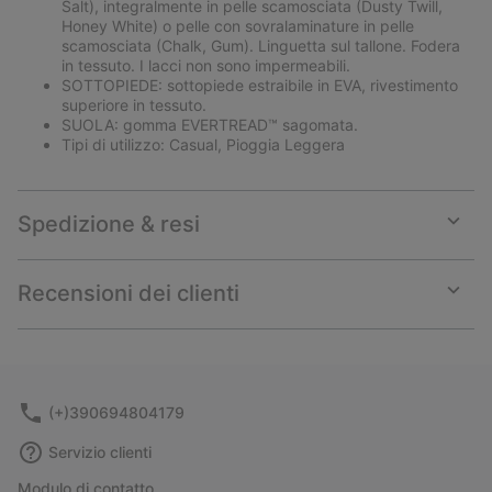
Salt), integralmente in pelle scamosciata (Dusty Twill,
Honey White) o pelle con sovralaminature in pelle
scamosciata (Chalk, Gum). Linguetta sul tallone. Fodera
in tessuto. I lacci non sono impermeabili.
SOTTOPIEDE: sottopiede estraibile in EVA, rivestimento
superiore in tessuto.
SUOLA: gomma EVERTREAD™ sagomata.
Tipi di utilizzo: Casual, Pioggia Leggera
Spedizione & resi
Expan
or
collap
Recensioni dei clienti
sectio
Expan
or
collap
sectio
(+)390694804179
Servizio clienti
Modulo di contatto