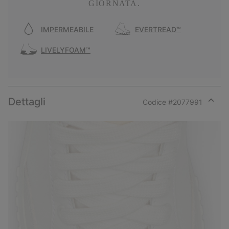
GIORNATA.
IMPERMEABILE
EVERTREAD™
LIVELYFOAM™
Dettagli
Codice #
2077991
Expan
or
collap
sectio