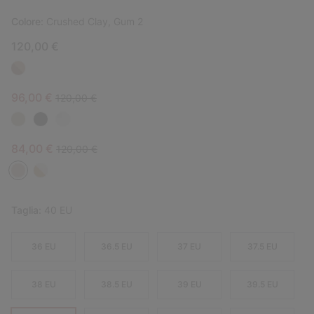
Colore:
Crushed Clay, Gum 2
120,00 €
Sale price:
Regular price:
96,00 €
120,00 €
Sale price:
Regular price:
84,00 €
120,00 €
Taglia:
40 EU
36 EU
36.5 EU
37 EU
37.5 EU
38 EU
38.5 EU
39 EU
39.5 EU