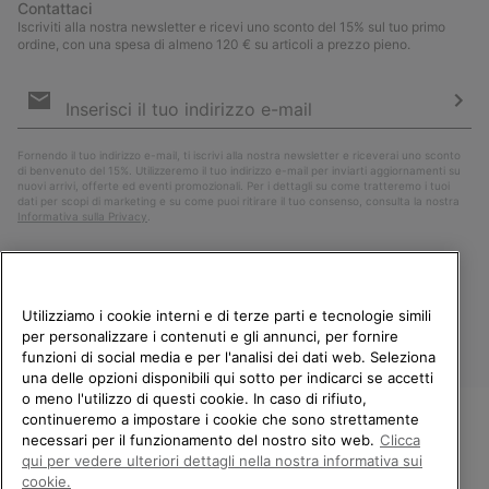
Contattaci
Iscriviti alla nostra newsletter e ricevi uno sconto del 15% sul tuo primo
ordine, con una spesa di almeno 120 € su articoli a prezzo pieno.
Iscrizione
e-
mail
Iscri
Fornendo il tuo indirizzo e-mail, ti iscrivi alla nostra newsletter e riceverai uno sconto
di benvenuto del 15%. Utilizzeremo il tuo indirizzo e-mail per inviarti aggiornamenti su
nuovi arrivi, offerte ed eventi promozionali. Per i dettagli su come tratteremo i tuoi
dati per scopi di marketing e su come puoi ritirare il tuo consenso, consulta la nostra
Informativa sulla Privacy
.
Utilizziamo i cookie interni e di terze parti e tecnologie simili
per personalizzare i contenuti e gli annunci, per fornire
funzioni di social media e per l'analisi dei dati web. Seleziona
una delle opzioni disponibili qui sotto per indicarci se accetti
o meno l'utilizzo di questi cookie. In caso di rifiuto,
continueremo a impostare i cookie che sono strettamente
Italia
necessari per il funzionamento del nostro sito web.
Clicca
BENVENUTO/A IN SOREL.
qui per vedere ulteriori dettagli nella nostra informativa sui
©
2026
Columbia Sportswear Company. Avenue des Morgines, 12 1213
SELEZIONA IL TUO PAESE DI
Petit-Lancy Switzerland. Tutti i diritti riservati.
cookie.