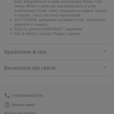
Salt), integralmente in pelle scamosciata (Dusty Twill,
Honey White) o pelle con sovralaminature in pelle
scamosciata (Chalk, Gum). Linguetta sul tallone. Fodera
in tessuto. I lacci non sono impermeabili.
SOTTOPIEDE: sottopiede estraibile in EVA, rivestimento
superiore in tessuto.
SUOLA: gomma EVERTREAD™ sagomata.
Tipi di utilizzo: Casual, Pioggia Leggera
Spedizione & resi
Expan
or
collap
Recensioni dei clienti
sectio
Expan
or
collap
sectio
(+)390694804179
Servizio clienti
Modulo di contatto