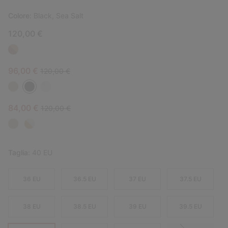
Colore:
Black, Sea Salt
120,00 €
Sale price:
Regular price:
96,00 €
120,00 €
Sale price:
Regular price:
84,00 €
120,00 €
Taglia:
40 EU
36 EU
36.5 EU
37 EU
37.5 EU
38 EU
38.5 EU
39 EU
39.5 EU