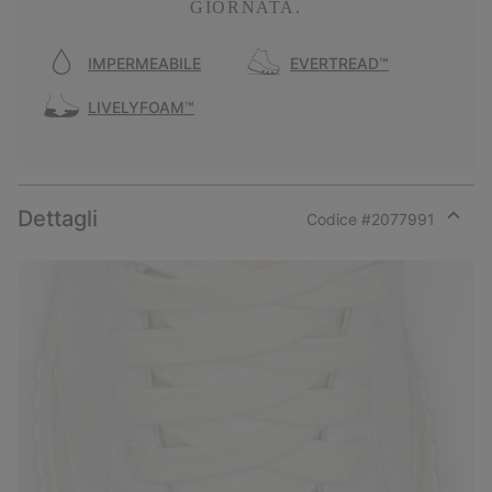
GIORNATA.
IMPERMEABILE
EVERTREAD™
LIVELYFOAM™
Dettagli
Codice #
2077991
Expan
or
collap
sectio