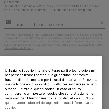
Contattaci
Iscriviti alla nostra newsletter e ricevi uno sconto del 15% sul tuo primo
ordine, con una spesa di almeno 120 € su articoli a prezzo pieno.
Iscrizione
e-
mail
Iscri
Fornendo il tuo indirizzo e-mail, ti iscrivi alla nostra newsletter e riceverai uno sconto
di benvenuto del 15%. Utilizzeremo il tuo indirizzo e-mail per inviarti aggiornamenti su
nuovi arrivi, offerte ed eventi promozionali. Per i dettagli su come tratteremo i tuoi
dati per scopi di marketing e su come puoi ritirare il tuo consenso, consulta la nostra
Informativa sulla Privacy
.
Utilizziamo i cookie interni e di terze parti e tecnologie simili
per personalizzare i contenuti e gli annunci, per fornire
funzioni di social media e per l'analisi dei dati web. Seleziona
una delle opzioni disponibili qui sotto per indicarci se accetti
o meno l'utilizzo di questi cookie. In caso di rifiuto,
continueremo a impostare i cookie che sono strettamente
Italia
necessari per il funzionamento del nostro sito web.
Clicca
BENVENUTO/A IN SOREL.
qui per vedere ulteriori dettagli nella nostra informativa sui
©
2026
Columbia Sportswear Company. Avenue des Morgines, 12 1213
SELEZIONA IL TUO PAESE DI
cookie.
Petit-Lancy Switzerland. Tutti i diritti riservati.