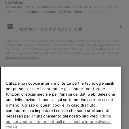
Contattaci
Iscriviti alla nostra newsletter e ricevi uno sconto del 15% sul tuo primo
ordine, con una spesa di almeno 120 € su articoli a prezzo pieno.
Iscrizione
e-
mail
Iscri
Fornendo il tuo indirizzo e-mail, ti iscrivi alla nostra newsletter e riceverai uno sconto
di benvenuto del 15%. Utilizzeremo il tuo indirizzo e-mail per inviarti aggiornamenti su
nuovi arrivi, offerte ed eventi promozionali. Per i dettagli su come tratteremo i tuoi
dati per scopi di marketing e su come puoi ritirare il tuo consenso, consulta la nostra
Informativa sulla Privacy
.
Utilizziamo i cookie interni e di terze parti e tecnologie simili
per personalizzare i contenuti e gli annunci, per fornire
funzioni di social media e per l'analisi dei dati web. Seleziona
una delle opzioni disponibili qui sotto per indicarci se accetti
o meno l'utilizzo di questi cookie. In caso di rifiuto,
continueremo a impostare i cookie che sono strettamente
Italia
necessari per il funzionamento del nostro sito web.
Clicca
BENVENUTO/A IN SOREL.
qui per vedere ulteriori dettagli nella nostra informativa sui
©
2026
Columbia Sportswear Company. Avenue des Morgines, 12 1213
SELEZIONA IL TUO PAESE DI
cookie.
Petit-Lancy Switzerland. Tutti i diritti riservati.