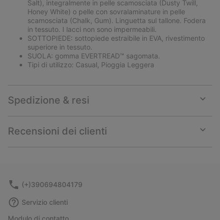
Salt), integralmente in pelle scamosciata (Dusty Twill,
Honey White) o pelle con sovralaminature in pelle
scamosciata (Chalk, Gum). Linguetta sul tallone. Fodera
in tessuto. I lacci non sono impermeabili.
SOTTOPIEDE: sottopiede estraibile in EVA, rivestimento
superiore in tessuto.
SUOLA: gomma EVERTREAD™ sagomata.
Tipi di utilizzo: Casual, Pioggia Leggera
Spedizione & resi
Expan
or
collap
Recensioni dei clienti
sectio
Expan
or
collap
sectio
(+)390694804179
Servizio clienti
Modulo di contatto