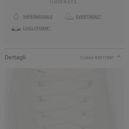
GIORNATA.
IMPERMEABILE
EVERTREAD™
LIVELYFOAM™
Dettagli
Codice #
2077991
Expan
or
collap
sectio