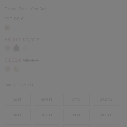
Colore:
Black, Sea Salt
120,00 €
Sale price:
Regular price:
96,00 €
120,00 €
Sale price:
Regular price:
84,00 €
120,00 €
Taglia:
38.5 EU
36 EU
36.5 EU
37 EU
37.5 EU
38 EU
38.5 EU
39 EU
39.5 EU