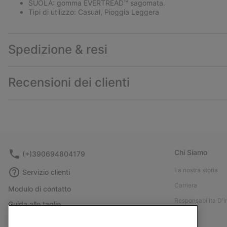
SUOLA: gomma EVERTREAD™ sagomata.
Tipi di utilizzo: Casual, Pioggia Leggera
Spedizione & resi
Recensioni dei clienti
Chi Siamo
(+)390694804179
La nostra storia
Servizio clienti
Carriera
Modulo di contatto
Responsabilita D'
Guida alle taglie
Stampa
Guida alla cura delle scarpe