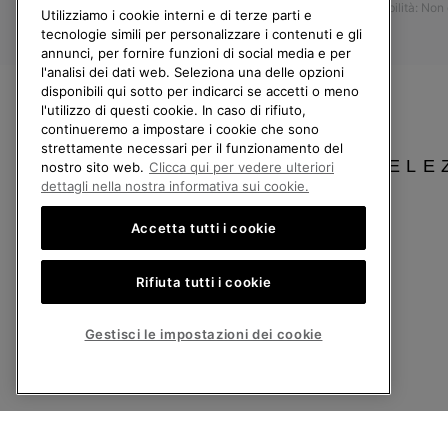
Accessibilità: Non
Resi
Utilizziamo i cookie interni e di terze parti e
tecnologie simili per personalizzare i contenuti e gli
Recedi dal contratto
annunci, per fornire funzioni di social media e per
l'analisi dei dati web. Seleziona una delle opzioni
I miei ordini
disponibili qui sotto per indicarci se accetti o meno
Spedizione
l'utilizzo di questi cookie. In caso di rifiuto,
continueremo a impostare i cookie che sono
Pagamento
strettamente necessari per il funzionamento del
Domande frequenti
SELE
nostro sito web.
Clicca qui per vedere ulteriori
dettagli nella nostra informativa sui cookie.
Accetta tutti i cookie
Italia
Rifiuta tutti i cookie
©
2026
Columbia Sportswear Company. Avenue des Morgines, 12 1213 Petit-Lancy
Politica sulla privacy
Termini di utilizzo
Condizioni Generali di Vendita
Gestisci le impostazioni dei cookie
Servizio clienti: Lun. - Ven. 9:00 - 13:00 & 14:00 - 18:00
(+)390694804179