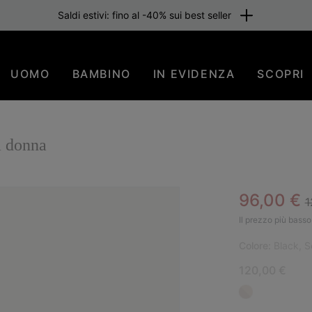
Saldi estivi: fino al -40% sui best seller
UOMO
BAMBINO
IN EVIDENZA
SCOPRI
 donna
R
Sale pric
96,00 €
1
Il prezzo più basso 
Colore:
Black, S
120,00 €