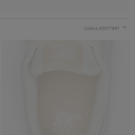
Codice #
2077991
Expan
or
collap
sectio