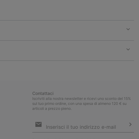
Expan
or
collap
sectio
Expan
or
collap
sectio
Contattaci
Iscriviti alla nostra newsletter e ricevi uno sconto del 15%
sul tuo primo ordine, con una spesa di almeno 120 € su
articoli a prezzo pieno.
Iscrizione
e-
mail
Iscri