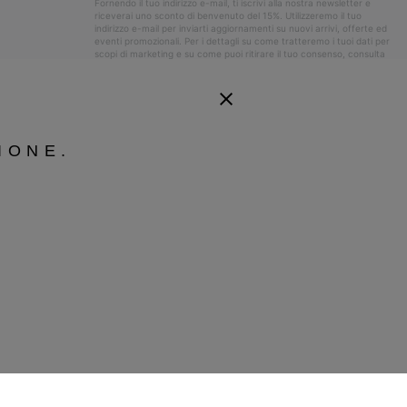
Fornendo il tuo indirizzo e-mail, ti iscrivi alla nostra newsletter e
riceverai uno sconto di benvenuto del 15%. Utilizzeremo il tuo
indirizzo e-mail per inviarti aggiornamenti su nuovi arrivi, offerte ed
eventi promozionali. Per i dettagli su come tratteremo i tuoi dati per
scopi di marketing e su come puoi ritirare il tuo consenso, consulta
la nostra
Informativa sulla Privacy
.
IONE.