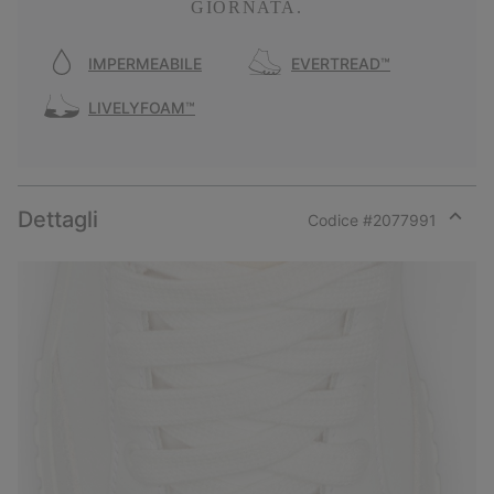
GIORNATA.
IMPERMEABILE
EVERTREAD™
LIVELYFOAM™
Dettagli
Codice #
2077991
Expan
or
collap
sectio