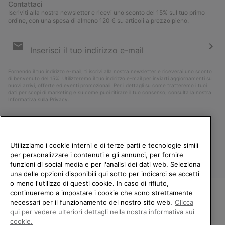
Contattaci
Iscriviti alla nostra newsletter e ricevi uno sconto del 15% sul tuo primo
ordine, con una spesa di almeno 120 € su articoli a prezzo pieno.
Iscrizione
e-
mail
Iscri
Fornendo il tuo indirizzo e-mail, ti iscrivi alla nostra newsletter e riceverai uno sconto
di benvenuto del 15%. Utilizzeremo il tuo indirizzo e-mail per inviarti aggiornamenti su
nuovi arrivi, offerte ed eventi promozionali. Per i dettagli su come tratteremo i tuoi
dati per scopi di marketing e su come puoi ritirare il tuo consenso, consulta la nostra
Informativa sulla Privacy
.
Utilizziamo i cookie interni e di terze parti e tecnologie simili
per personalizzare i contenuti e gli annunci, per fornire
funzioni di social media e per l'analisi dei dati web. Seleziona
una delle opzioni disponibili qui sotto per indicarci se accetti
o meno l'utilizzo di questi cookie. In caso di rifiuto,
continueremo a impostare i cookie che sono strettamente
Italia
necessari per il funzionamento del nostro sito web.
Clicca
BENVENUTO/A IN SOREL.
qui per vedere ulteriori dettagli nella nostra informativa sui
©
2026
Columbia Sportswear Company. Avenue des Morgines, 12 1213
SELEZIONA IL TUO PAESE DI
cookie.
Petit-Lancy Switzerland. Tutti i diritti riservati.