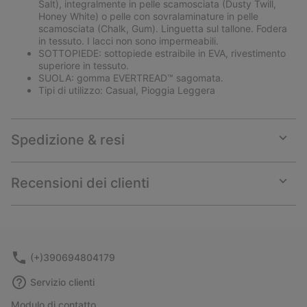
Salt), integralmente in pelle scamosciata (Dusty Twill,
Honey White) o pelle con sovralaminature in pelle
scamosciata (Chalk, Gum). Linguetta sul tallone. Fodera
in tessuto. I lacci non sono impermeabili.
SOTTOPIEDE: sottopiede estraibile in EVA, rivestimento
superiore in tessuto.
SUOLA: gomma EVERTREAD™ sagomata.
Tipi di utilizzo: Casual, Pioggia Leggera
Spedizione & resi
Expan
or
collap
Recensioni dei clienti
sectio
Expan
or
collap
sectio
(+)390694804179
Servizio clienti
Modulo di contatto