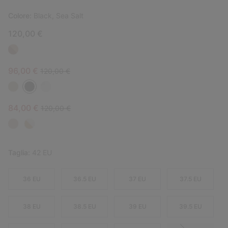
Colore:
Black, Sea Salt
120,00 €
Sale price:
Regular price:
96,00 €
120,00 €
Sale price:
Regular price:
84,00 €
120,00 €
Taglia:
42 EU
36 EU
36.5 EU
37 EU
37.5 EU
38 EU
38.5 EU
39 EU
39.5 EU