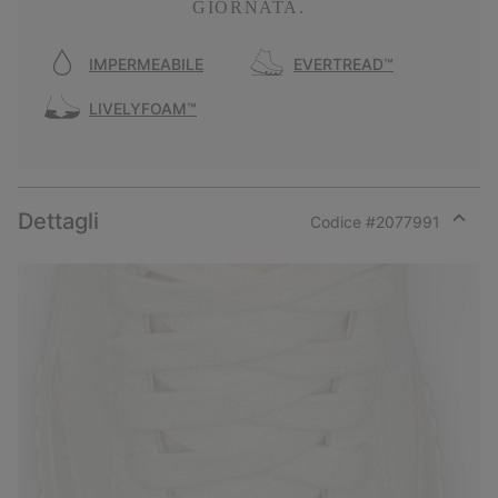
GIORNATA.
IMPERMEABILE
EVERTREAD™
LIVELYFOAM™
Dettagli
Codice #
2077991
Expan
or
collap
sectio