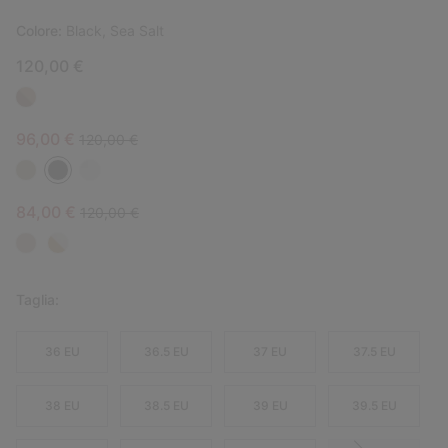
Colore:
Black, Sea Salt
120,00 €
Sale price:
Regular price:
96,00 €
120,00 €
Sale price:
Regular price:
84,00 €
120,00 €
Taglia:
36 EU
36.5 EU
37 EU
37.5 EU
38 EU
38.5 EU
39 EU
39.5 EU