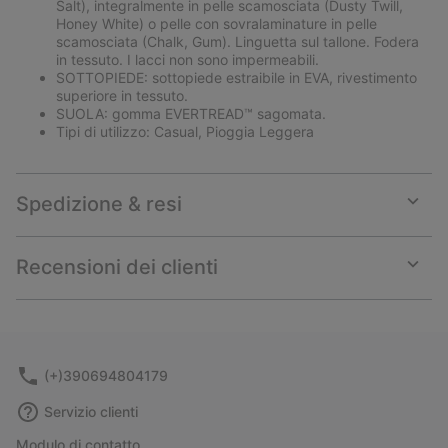
Salt), integralmente in pelle scamosciata (Dusty Twill,
Honey White) o pelle con sovralaminature in pelle
scamosciata (Chalk, Gum). Linguetta sul tallone. Fodera
in tessuto. I lacci non sono impermeabili.
SOTTOPIEDE: sottopiede estraibile in EVA, rivestimento
superiore in tessuto.
SUOLA: gomma EVERTREAD™ sagomata.
Tipi di utilizzo: Casual, Pioggia Leggera
Spedizione & resi
Expan
or
collap
Recensioni dei clienti
sectio
Expan
or
collap
sectio
(+)390694804179
Servizio clienti
Modulo di contatto