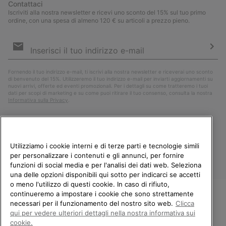
Contattaci
Iscriviti alla nostra newsletter e ricevi uno sconto del 15% sul tuo primo
ordine, con una spesa di almeno 120 € su articoli a prezzo pieno.
Iscrizione
e-
mail
Iscri
Fornendo il tuo indirizzo e-mail, ti iscrivi alla nostra newsletter e riceverai uno sconto
di benvenuto del 15%. Utilizzeremo il tuo indirizzo e-mail per inviarti aggiornamenti su
nuovi arrivi, offerte ed eventi promozionali. Per i dettagli su come tratteremo i tuoi
dati per scopi di marketing e su come puoi ritirare il tuo consenso, consulta la nostra
Informativa sulla Privacy
.
Utilizziamo i cookie interni e di terze parti e tecnologie simili
per personalizzare i contenuti e gli annunci, per fornire
funzioni di social media e per l'analisi dei dati web. Seleziona
una delle opzioni disponibili qui sotto per indicarci se accetti
o meno l'utilizzo di questi cookie. In caso di rifiuto,
continueremo a impostare i cookie che sono strettamente
Italia
necessari per il funzionamento del nostro sito web.
Clicca
BENVENUTO/A IN SOREL.
qui per vedere ulteriori dettagli nella nostra informativa sui
©
2026
Columbia Sportswear Company. Avenue des Morgines, 12 1213
SELEZIONA IL TUO PAESE DI
cookie.
Petit-Lancy Switzerland. Tutti i diritti riservati.