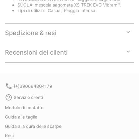
SUOLA: mescola sagomata XS TREK EVO Vibram™.
Tipi di utilizzo: Casual, Pioggia Intensa
Spedizione & resi
Expan
or
collap
Recensioni dei clienti
sectio
Expan
or
collap
sectio
(+)390694804179
Servizio clienti
Modulo di contatto
Guida alle taglie
Guida alla cura delle scarpe
Resi