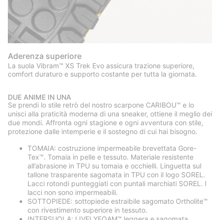
Aderenza superiore
La suola Vibram™ XS Trek Evo assicura trazione superiore,
comfort duraturo e supporto costante per tutta la giornata.
DUE ANIME IN UNA
Se prendi lo stile retrò del nostro scarpone CARIBOU™ e lo
unisci alla praticità moderna di una sneaker, ottiene il meglio dei
due mondi. Affronta ogni stagione e ogni avventura con stile,
protezione dalle intemperie e il sostegno di cui hai bisogno.
TOMAIA: costruzione impermeabile brevettata Gore-
Tex™. Tomaia in pelle e tessuto. Materiale resistente
all’abrasione in TPU su tomaia e occhielli. Linguetta sul
tallone trasparente sagomata in TPU con il logo SOREL.
Lacci rotondi punteggiati con puntali marchiati SOREL. I
lacci non sono impermeabili.
SOTTOPIEDE: sottopiede estraibile sagomato Ortholite™
con rivestimento superiore in tessuto.
INTERSUOLA: LIVELYFOAM™ leggera e sagomata.