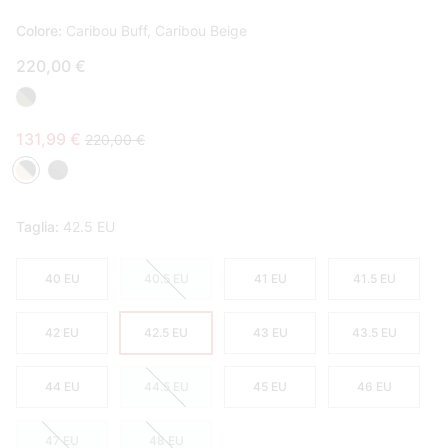
Colore:
Caribou Buff, Caribou Beige
220,00 €
Sale price:
Regular price:
131,99 €
220,00 €
Taglia:
42.5 EU
40 EU
40.5 EU
41 EU
41.5 EU
42 EU
42.5 EU
43 EU
43.5 EU
44 EU
44.5 EU
45 EU
46 EU
47 EU
48 EU