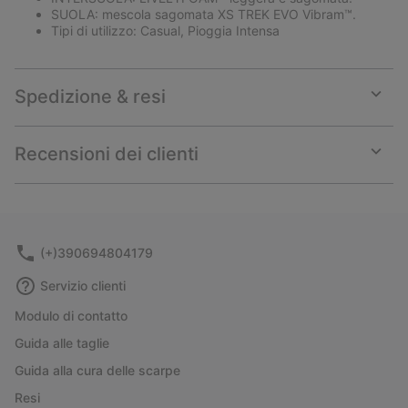
SUOLA: mescola sagomata XS TREK EVO Vibram™.
Tipi di utilizzo: Casual, Pioggia Intensa
Spedizione & resi
Expan
or
collap
Recensioni dei clienti
sectio
Expan
or
collap
sectio
(+)390694804179
Servizio clienti
Modulo di contatto
Guida alle taglie
Guida alla cura delle scarpe
Resi