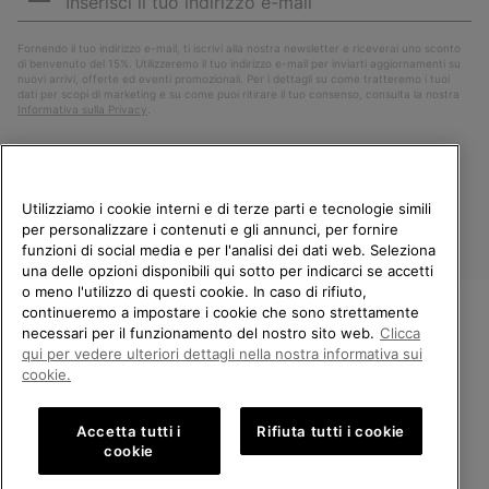
mail
Iscri
Fornendo il tuo indirizzo e-mail, ti iscrivi alla nostra newsletter e riceverai uno sconto
di benvenuto del 15%. Utilizzeremo il tuo indirizzo e-mail per inviarti aggiornamenti su
nuovi arrivi, offerte ed eventi promozionali. Per i dettagli su come tratteremo i tuoi
dati per scopi di marketing e su come puoi ritirare il tuo consenso, consulta la nostra
Informativa sulla Privacy
.
Utilizziamo i cookie interni e di terze parti e tecnologie simili
per personalizzare i contenuti e gli annunci, per fornire
funzioni di social media e per l'analisi dei dati web. Seleziona
una delle opzioni disponibili qui sotto per indicarci se accetti
o meno l'utilizzo di questi cookie. In caso di rifiuto,
continueremo a impostare i cookie che sono strettamente
Italia
necessari per il funzionamento del nostro sito web.
Clicca
BENVENUTO/A IN SOREL.
qui per vedere ulteriori dettagli nella nostra informativa sui
©
2026
Columbia Sportswear Company. Avenue des Morgines, 12 1213
SELEZIONA IL TUO PAESE DI
Petit-Lancy Switzerland. Tutti i diritti riservati.
cookie.
SPEDIZIONE.
Politica sulla privacy
Termini di utilizzo
Accetta tutti i
Rifiuta tutti i cookie
Shopping online disponibile
Condizioni Generali di Vendita
Garanzia
Cookies
Impressum
cookie
Public CBCR