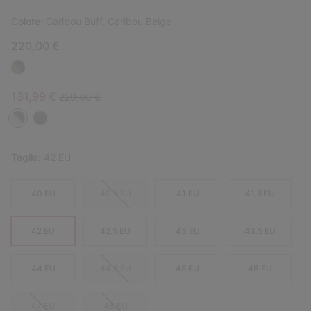
Colore:
Caribou Buff, Caribou Beige
220,00 €
Sale price:
Regular price:
131,99 €
220,00 €
Taglia:
42 EU
40 EU
40.5 EU
41 EU
41.5 EU
42 EU
42.5 EU
43 EU
43.5 EU
44 EU
44.5 EU
45 EU
46 EU
47 EU
48 EU