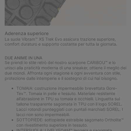
Aderenza superiore
La suola Vibram™ XS Trek Evo assicura trazione superiore,
comfort duraturo e supporto costante per tutta la giornata.
DUE ANIME IN UNA
Se prendi lo stile retrò del nostro scarpone CARIBOU™ e lo
unisci alla praticità moderna di una sneaker, ottiene il meglio dei
due mondi. Affronta ogni stagione e ogni avventura con stile,
protezione dalle intemperie e il sostegno di cui hai bisogno.
TOMAIA: costruzione impermeabile brevettata Gore-
Tex™. Tomaia in pelle e tessuto. Materiale resistente
all’abrasione in TPU su tomaia e occhielli. Linguetta sul
tallone trasparente sagomata in TPU con il logo SOREL.
Lacci rotondi punteggiati con puntali marchiati SOREL. I
lacci non sono impermeabili.
SOTTOPIEDE: sottopiede estraibile sagomato Ortholite™
con rivestimento superiore in tessuto.
INTERSUOLA: LIVELYFOAM™ leggera e sagomata.