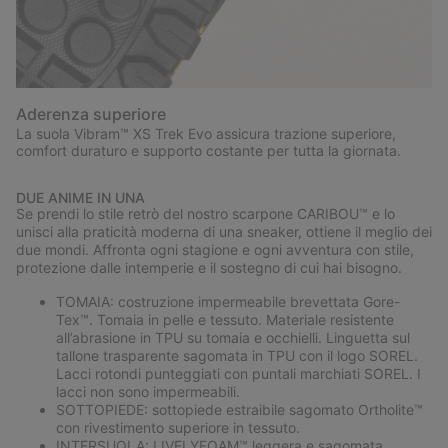
Aderenza superiore
La suola Vibram™ XS Trek Evo assicura trazione superiore,
comfort duraturo e supporto costante per tutta la giornata.
DUE ANIME IN UNA
Se prendi lo stile retrò del nostro scarpone CARIBOU™ e lo
unisci alla praticità moderna di una sneaker, ottiene il meglio dei
due mondi. Affronta ogni stagione e ogni avventura con stile,
protezione dalle intemperie e il sostegno di cui hai bisogno.
TOMAIA: costruzione impermeabile brevettata Gore-
Tex™. Tomaia in pelle e tessuto. Materiale resistente
all’abrasione in TPU su tomaia e occhielli. Linguetta sul
tallone trasparente sagomata in TPU con il logo SOREL.
Lacci rotondi punteggiati con puntali marchiati SOREL. I
lacci non sono impermeabili.
SOTTOPIEDE: sottopiede estraibile sagomato Ortholite™
con rivestimento superiore in tessuto.
INTERSUOLA: LIVELYFOAM™ leggera e sagomata.