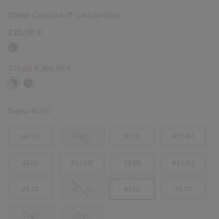
Colore:
Caribou Buff, Caribou Beige
220,00 €
Sale price:
Regular price:
131,99 €
220,00 €
Taglia:
45 EU
40 EU
40.5 EU
41 EU
41.5 EU
42 EU
42.5 EU
43 EU
43.5 EU
44 EU
44.5 EU
45 EU
46 EU
47 EU
48 EU