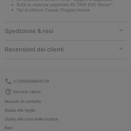
SUOLA: mescola sagomata XS TREK EVO Vibram™.
Tipi di utilizzo: Casual, Pioggia Intensa
Spedizione & resi
Expan
or
collap
Recensioni dei clienti
sectio
Expan
or
collap
sectio
(+)390694804179
Servizio clienti
Modulo di contatto
Guida alle taglie
Guida alla cura delle scarpe
Resi