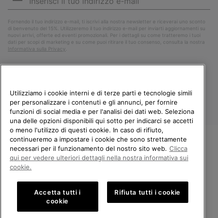
mail
Iscri
Fornendo il tuo indirizzo e-mail, ti iscrivi alla nostra newsletter e riceverai uno sconto
di benvenuto del 15%. Utilizzeremo il tuo indirizzo e-mail per inviarti aggiornamenti su
nuovi arrivi, offerte ed eventi promozionali. Per i dettagli su come tratteremo i tuoi
dati per scopi di marketing e su come puoi ritirare il tuo consenso, consulta la nostra
Informativa sulla Privacy
.
Utilizziamo i cookie interni e di terze parti e tecnologie simili
per personalizzare i contenuti e gli annunci, per fornire
funzioni di social media e per l'analisi dei dati web. Seleziona
una delle opzioni disponibili qui sotto per indicarci se accetti
o meno l'utilizzo di questi cookie. In caso di rifiuto,
continueremo a impostare i cookie che sono strettamente
Italia
necessari per il funzionamento del nostro sito web.
Clicca
BENVENUTO/A IN SOREL.
qui per vedere ulteriori dettagli nella nostra informativa sui
©
2026
Columbia Sportswear Company. Avenue des Morgines, 12 1213
SELEZIONA IL TUO PAESE DI
Petit-Lancy Switzerland. Tutti i diritti riservati.
cookie.
SPEDIZIONE.
Politica sulla privacy
Termini di utilizzo
Accetta tutti i
Rifiuta tutti i cookie
Shopping online disponibile
Condizioni Generali di Vendita
Garanzia
Cookies
Impressum
cookie
Public CBCR