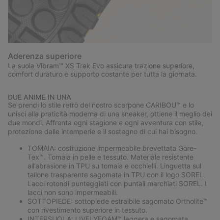
Aderenza superiore
La suola Vibram™ XS Trek Evo assicura trazione superiore,
comfort duraturo e supporto costante per tutta la giornata.
DUE ANIME IN UNA
Se prendi lo stile retrò del nostro scarpone CARIBOU™ e lo
unisci alla praticità moderna di una sneaker, ottiene il meglio dei
due mondi. Affronta ogni stagione e ogni avventura con stile,
protezione dalle intemperie e il sostegno di cui hai bisogno.
TOMAIA: costruzione impermeabile brevettata Gore-
Tex™. Tomaia in pelle e tessuto. Materiale resistente
all’abrasione in TPU su tomaia e occhielli. Linguetta sul
tallone trasparente sagomata in TPU con il logo SOREL.
Lacci rotondi punteggiati con puntali marchiati SOREL. I
lacci non sono impermeabili.
SOTTOPIEDE: sottopiede estraibile sagomato Ortholite™
con rivestimento superiore in tessuto.
INTERSUOLA: LIVELYFOAM™ leggera e sagomata.