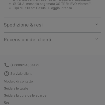
SUOLA: mescola sagomata XS TREK EVO Vibram™.
Tipi di utilizzo: Casual, Pioggia Intensa
Spedizione & resi
Expan
or
collap
Recensioni dei clienti
sectio
Expan
or
collap
sectio
(+)390694804179
Servizio clienti
Modulo di contatto
Guida alle taglie
Guida alla cura delle scarpe
Resi