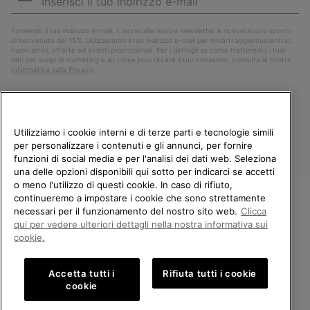
mail
Iscri
Fornendo il tuo indirizzo e-mail, ti iscrivi alla nostra newsletter e riceverai uno sconto
di benvenuto del 15%. Utilizzeremo il tuo indirizzo e-mail per inviarti aggiornamenti su
nuovi arrivi, offerte ed eventi promozionali. Per i dettagli su come tratteremo i tuoi
dati per scopi di marketing e su come puoi ritirare il tuo consenso, consulta la nostra
Informativa sulla Privacy
.
Utilizziamo i cookie interni e di terze parti e tecnologie simili
per personalizzare i contenuti e gli annunci, per fornire
funzioni di social media e per l'analisi dei dati web. Seleziona
una delle opzioni disponibili qui sotto per indicarci se accetti
o meno l'utilizzo di questi cookie. In caso di rifiuto,
continueremo a impostare i cookie che sono strettamente
Italia
necessari per il funzionamento del nostro sito web.
Clicca
BENVENUTO/A IN SOREL.
qui per vedere ulteriori dettagli nella nostra informativa sui
©
2026
Columbia Sportswear Company. Avenue des Morgines, 12 1213
SELEZIONA IL TUO PAESE DI
Petit-Lancy Switzerland. Tutti i diritti riservati.
cookie.
SPEDIZIONE.
Politica sulla privacy
Termini di utilizzo
Accetta tutti i
Rifiuta tutti i cookie
Shopping online disponibile
Condizioni Generali di Vendita
Garanzia
Cookies
Impressum
cookie
Public CBCR