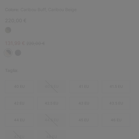
Colore:
Caribou Buff, Caribou Beige
220,00 €
Sale price:
Regular price:
131,99 €
220,00 €
Taglia:
40 EU
40.5 EU
41 EU
41.5 EU
42 EU
42.5 EU
43 EU
43.5 EU
44 EU
44.5 EU
45 EU
46 EU
47 EU
48 EU