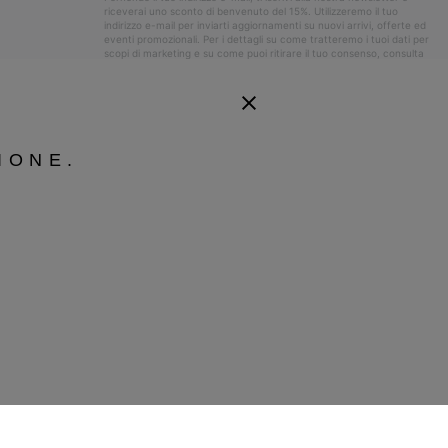
riceverai uno sconto di benvenuto del 15%. Utilizzeremo il tuo
indirizzo e-mail per inviarti aggiornamenti su nuovi arrivi, offerte ed
eventi promozionali. Per i dettagli su come tratteremo i tuoi dati per
scopi di marketing e su come puoi ritirare il tuo consenso, consulta
la nostra
Informativa sulla Privacy
.
IONE.