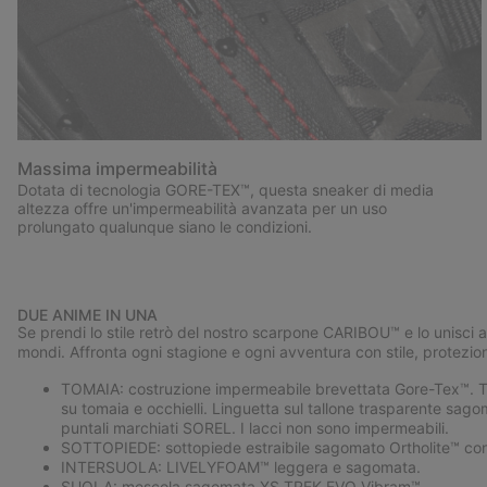
Massima impermeabilità
Dotata di tecnologia GORE-TEX™, questa sneaker di media
altezza offre un'impermeabilità avanzata per un uso
prolungato qualunque siano le condizioni.
DUE ANIME IN UNA
Se prendi lo stile retrò del nostro scarpone CARIBOU™ e lo unisci a
mondi. Affronta ogni stagione e ogni avventura con stile, protezion
TOMAIA: costruzione impermeabile brevettata Gore-Tex™. Toma
su tomaia e occhielli. Linguetta sul tallone trasparente sag
puntali marchiati SOREL. I lacci non sono impermeabili.
SOTTOPIEDE: sottopiede estraibile sagomato Ortholite™ con 
INTERSUOLA: LIVELYFOAM™ leggera e sagomata.
SUOLA: mescola sagomata XS TREK EVO Vibram™.