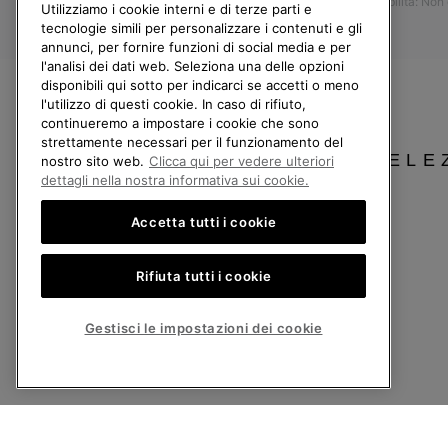
Accessibilità: Non
Resi
Utilizziamo i cookie interni e di terze parti e
tecnologie simili per personalizzare i contenuti e gli
Recedi dal contratto
annunci, per fornire funzioni di social media e per
l'analisi dei dati web. Seleziona una delle opzioni
I miei ordini
disponibili qui sotto per indicarci se accetti o meno
Spedizione
l'utilizzo di questi cookie. In caso di rifiuto,
continueremo a impostare i cookie che sono
Pagamento
strettamente necessari per il funzionamento del
Domande frequenti
SELE
nostro sito web.
Clicca qui per vedere ulteriori
dettagli nella nostra informativa sui cookie.
Accetta tutti i cookie
Italia
Rifiuta tutti i cookie
©
2026
Columbia Sportswear Company. Avenue des Morgines, 12 1213 Petit-Lancy
Politica sulla privacy
Termini di utilizzo
Condizioni Generali di Vendita
Gestisci le impostazioni dei cookie
Servizio clienti: Lun. - Ven. 9:00 - 13:00 & 14:00 - 18:00
(+)390694804179