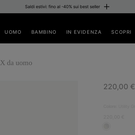
Saldi estivi: fino al -40% sui best seller
UOMO
BAMBINO
IN EVIDENZA
SCOPRI
X da uomo
Regular p
220,00 €
NUO
Colore:
Utility 
220,00 €