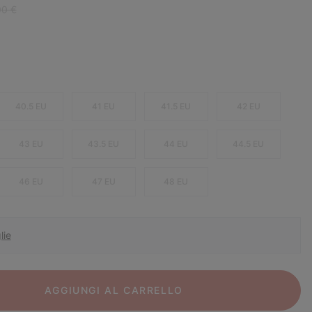
ar price:
00 €
40.5 EU
41 EU
41.5 EU
42 EU
43 EU
43.5 EU
44 EU
44.5 EU
46 EU
47 EU
48 EU
lie
AGGIUNGI AL CARRELLO