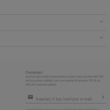
Expan
or
collap
sectio
Expan
or
collap
sectio
Contattaci
Iscriviti alla nostra newsletter e ricevi uno sconto del 15%
sul tuo primo ordine, con una spesa di almeno 120 € su
articoli a prezzo pieno.
Iscrizione
e-
mail
Iscri
Fornendo il tuo indirizzo e-mail, ti iscrivi alla nostra newsletter e