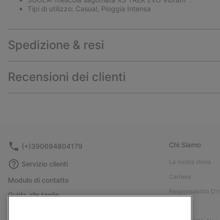
Tipi di utilizzo: Casual, Pioggia Intensa
Spedizione & resi
Recensioni dei clienti
Chi Siamo
(+)390694804179
La nostra storia
Servizio clienti
Carriera
Modulo di contatto
Responsabilita D'
Guida alle taglie
Stampa
Guida alla cura delle scarpe