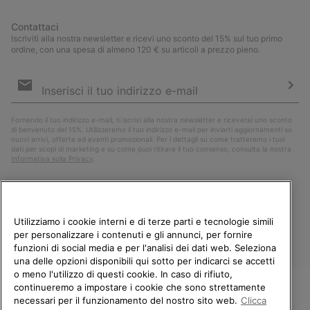
Contattaci
Iscriviti alla nostra newsletter e ricevi uno sconto del 15% sul tuo primo
ordine, con una spesa di almeno 120 € su articoli a prezzo pieno.
Iscrizione
e-
mail
Iscri
Fornendo il tuo indirizzo e-mail, ti iscrivi alla nostra newsletter e riceverai uno sconto
di benvenuto del 15%. Utilizzeremo il tuo indirizzo e-mail per inviarti aggiornamenti su
nuovi arrivi, offerte ed eventi promozionali. Per i dettagli su come tratteremo i tuoi
dati per scopi di marketing e su come puoi ritirare il tuo consenso, consulta la nostra
Informativa sulla Privacy
.
Utilizziamo i cookie interni e di terze parti e tecnologie simili
per personalizzare i contenuti e gli annunci, per fornire
funzioni di social media e per l'analisi dei dati web. Seleziona
una delle opzioni disponibili qui sotto per indicarci se accetti
o meno l'utilizzo di questi cookie. In caso di rifiuto,
continueremo a impostare i cookie che sono strettamente
Italia
necessari per il funzionamento del nostro sito web.
Clicca
BENVENUTO/A IN SOREL.