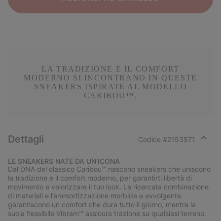
LA TRADIZIONE E IL COMFORT
MODERNO SI INCONTRANO IN QUESTE
SNEAKERS ISPIRATE AL MODELLO
CARIBOU™.
Dettagli
Codice #
2153571
Expan
or
LE SNEAKERS NATE DA UN’ICONA
collap
Dal DNA del classico Caribou™ nascono sneakers che uniscono
sectio
la tradizione e il comfort moderno, per garantirti libertà di
movimento e valorizzare il tuo look. La ricercata combinazione
di materiali e l’ammortizzazione morbida e avvolgente
garantiscono un comfort che dura tutto il giorno, mentre la
suola flessibile Vibram™ assicura trazione su qualsiasi terreno.