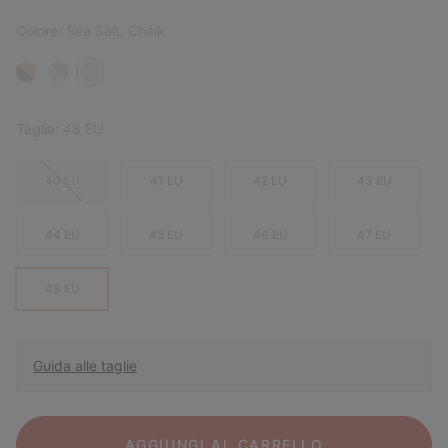
Colore:
Sea Salt, Chalk
Taglia:
48 EU
40 EU
41 EU
42 EU
43 EU
44 EU
45 EU
46 EU
47 EU
48 EU
Guida alle taglie
AGGIUNGI AL CARRELLO