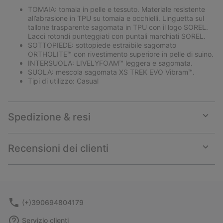
TOMAIA: tomaia in pelle e tessuto. Materiale resistente
all’abrasione in TPU su tomaia e occhielli. Linguetta sul
tallone trasparente sagomata in TPU con il logo SOREL.
Lacci rotondi punteggiati con puntali marchiati SOREL.
SOTTOPIEDE: sottopiede estraibile sagomato
ORTHOLITE™ con rivestimento superiore in pelle di suino.
INTERSUOLA: LIVELYFOAM™ leggera e sagomata.
SUOLA: mescola sagomata XS TREK EVO Vibram™.
Tipi di utilizzo: Casual
Spedizione & resi
Expan
or
collap
Recensioni dei clienti
sectio
Expan
or
collap
sectio
(+)390694804179
Servizio clienti