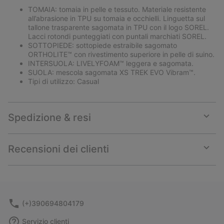
TOMAIA: tomaia in pelle e tessuto. Materiale resistente
all’abrasione in TPU su tomaia e occhielli. Linguetta sul
tallone trasparente sagomata in TPU con il logo SOREL.
Lacci rotondi punteggiati con puntali marchiati SOREL.
SOTTOPIEDE: sottopiede estraibile sagomato
ORTHOLITE™ con rivestimento superiore in pelle di suino.
INTERSUOLA: LIVELYFOAM™ leggera e sagomata.
SUOLA: mescola sagomata XS TREK EVO Vibram™.
Tipi di utilizzo: Casual
Spedizione & resi
Expan
or
collap
Recensioni dei clienti
sectio
Expan
or
collap
sectio
(+)390694804179
Servizio clienti