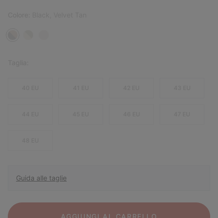
Colore:
Black, Velvet Tan
Taglia:
40 EU
41 EU
42 EU
43 EU
44 EU
45 EU
46 EU
47 EU
48 EU
Guida alle taglie
AGGIUNGI AL CARRELLO