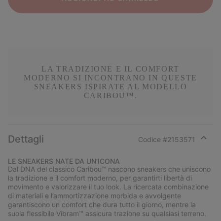
LA TRADIZIONE E IL COMFORT
MODERNO SI INCONTRANO IN QUESTE
SNEAKERS ISPIRATE AL MODELLO
CARIBOU™.
Dettagli
Codice #
2153571
Expan
or
LE SNEAKERS NATE DA UN’ICONA
collap
Dal DNA del classico Caribou™ nascono sneakers che uniscono
sectio
la tradizione e il comfort moderno, per garantirti libertà di
movimento e valorizzare il tuo look. La ricercata combinazione
di materiali e l’ammortizzazione morbida e avvolgente
garantiscono un comfort che dura tutto il giorno, mentre la
suola flessibile Vibram™ assicura trazione su qualsiasi terreno.