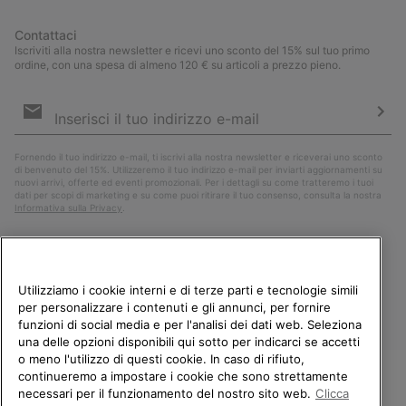
Contattaci
Iscriviti alla nostra newsletter e ricevi uno sconto del 15% sul tuo primo
ordine, con una spesa di almeno 120 € su articoli a prezzo pieno.
Iscrizione
e-
mail
Iscri
Fornendo il tuo indirizzo e-mail, ti iscrivi alla nostra newsletter e riceverai uno sconto
di benvenuto del 15%. Utilizzeremo il tuo indirizzo e-mail per inviarti aggiornamenti su
nuovi arrivi, offerte ed eventi promozionali. Per i dettagli su come tratteremo i tuoi
dati per scopi di marketing e su come puoi ritirare il tuo consenso, consulta la nostra
Informativa sulla Privacy
.
Utilizziamo i cookie interni e di terze parti e tecnologie simili
per personalizzare i contenuti e gli annunci, per fornire
funzioni di social media e per l'analisi dei dati web. Seleziona
una delle opzioni disponibili qui sotto per indicarci se accetti
o meno l'utilizzo di questi cookie. In caso di rifiuto,
continueremo a impostare i cookie che sono strettamente
Italia
necessari per il funzionamento del nostro sito web.
Clicca
BENVENUTO/A IN SOREL.