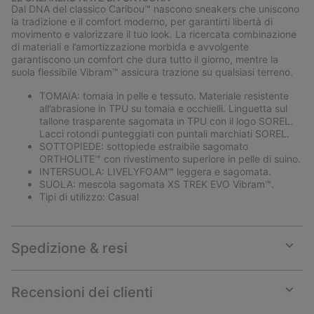
collap
Dal DNA del classico Caribou™ nascono sneakers che uniscono
sectio
la tradizione e il comfort moderno, per garantirti libertà di
movimento e valorizzare il tuo look. La ricercata combinazione
di materiali e l’amortizzazione morbida e avvolgente
garantiscono un comfort che dura tutto il giorno, mentre la
suola flessibile Vibram™ assicura trazione su qualsiasi terreno.
TOMAIA: tomaia in pelle e tessuto. Materiale resistente
all’abrasione in TPU su tomaia e occhielli. Linguetta sul
tallone trasparente sagomata in TPU con il logo SOREL.
Lacci rotondi punteggiati con puntali marchiati SOREL.
SOTTOPIEDE: sottopiede estraibile sagomato
ORTHOLITE™ con rivestimento superiore in pelle di suino.
INTERSUOLA: LIVELYFOAM™ leggera e sagomata.
SUOLA: mescola sagomata XS TREK EVO Vibram™.
Tipi di utilizzo: Casual
Spedizione & resi
Expan
or
collap
Recensioni dei clienti
sectio
Expan