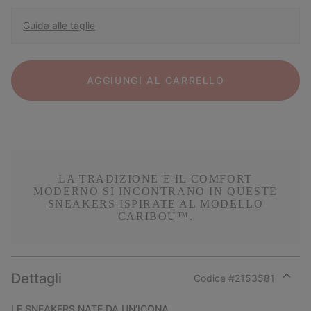
Guida alle taglie
AGGIUNGI AL CARRELLO
LA TRADIZIONE E IL COMFORT
MODERNO SI INCONTRANO IN QUESTE
SNEAKERS ISPIRATE AL MODELLO
CARIBOU™.
Dettagli
Codice #
2153581
Expan
or
LE SNEAKERS NATE DA UN’ICONA