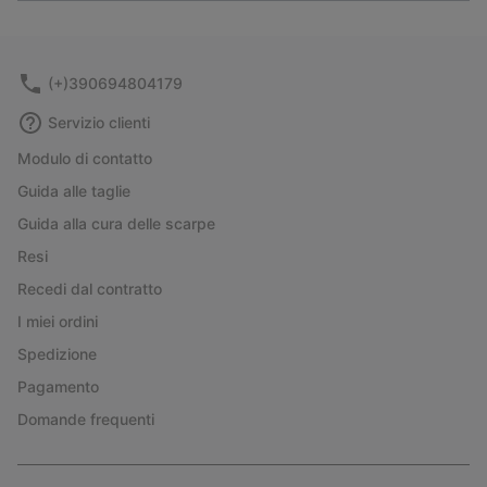
or
collap
sectio
(+)390694804179
Servizio clienti
Modulo di contatto
Guida alle taglie
Guida alla cura delle scarpe
Resi
Recedi dal contratto
I miei ordini
Spedizione
Pagamento
Domande frequenti