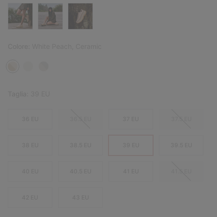
Colore:
White Peach, Ceramic
Taglia:
39 EU
36 EU
36.5 EU
37 EU
37.5 EU
38 EU
38.5 EU
39 EU
39.5 EU
40 EU
40.5 EU
41 EU
41.5 EU
42 EU
43 EU