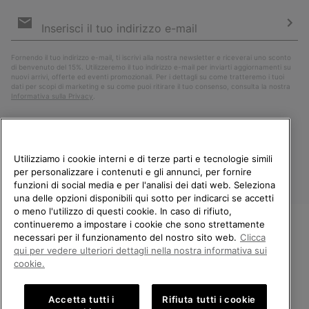
Iscrizione
e-
mail
Iscri
Fornendo il tuo indirizzo e-mail, ti iscrivi alla nostra newsletter e riceverai uno sconto
di benvenuto del 15%. Utilizzeremo il tuo indirizzo e-mail per inviarti aggiornamenti su
nuovi arrivi, offerte ed eventi promozionali. Per i dettagli su come tratteremo i tuoi
dati per scopi di marketing e su come puoi ritirare il tuo consenso, consulta la nostra
Informativa sulla Privacy
.
Utilizziamo i cookie interni e di terze parti e tecnologie simili
per personalizzare i contenuti e gli annunci, per fornire
funzioni di social media e per l'analisi dei dati web. Seleziona
una delle opzioni disponibili qui sotto per indicarci se accetti
o meno l'utilizzo di questi cookie. In caso di rifiuto,
continueremo a impostare i cookie che sono strettamente
Italia
necessari per il funzionamento del nostro sito web.
Clicca
BENVENUTO/A IN SOREL.
qui per vedere ulteriori dettagli nella nostra informativa sui
©
2026
Columbia Sportswear Company. Avenue des Morgines, 12 1213
SELEZIONA IL TUO PAESE DI
Petit-Lancy Switzerland. Tutti i diritti riservati.
cookie.
SPEDIZIONE.
Politica sulla privacy
Termini di utilizzo
Accetta tutti i
Rifiuta tutti i cookie
Shopping online disponibile
Condizioni Generali di Vendita
Garanzia
Cookies
Impressum