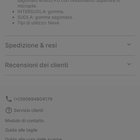
sagomato effetto PU con rivestimento superiore in
micropile.
INTERSUOLA: gomma.
SUOLA: gomma sagomata.
Tipi di utilizzo: Neve
Spedizione & resi
Expan
or
collap
Recensioni dei clienti
sectio
Expan
or
collap
sectio
(+)390694804179
Servizio clienti
Modulo di contatto
Guida alle taglie
Guida alla cura delle scarpe