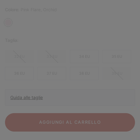
Colore:
Pink Flare, Orchid
Taglia:
32 EU
33 EU
34 EU
35 EU
36 EU
37 EU
38 EU
39 EU
Guida alle taglie
AGGIUNGI AL CARRELLO