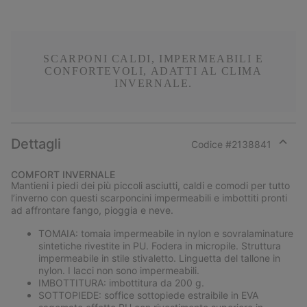
SCARPONI CALDI, IMPERMEABILI E
CONFORTEVOLI, ADATTI AL CLIMA
INVERNALE.
Dettagli
Codice #
2138841
Expan
or
COMFORT INVERNALE
collap
Mantieni i piedi dei più piccoli asciutti, caldi e comodi per tutto
sectio
l’inverno con questi scarponcini impermeabili e imbottiti pronti
ad affrontare fango, pioggia e neve.
TOMAIA: tomaia impermeabile in nylon e sovralaminature
sintetiche rivestite in PU. Fodera in micropile. Struttura
impermeabile in stile stivaletto. Linguetta del tallone in
nylon. I lacci non sono impermeabili.
IMBOTTITURA: imbottitura da 200 g.
SOTTOPIEDE: soffice sottopiede estraibile in EVA