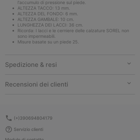
l'accumulo di pressione sul piede.
ALTEZZA TACCO: 13 mm.
ALTEZZA DEL FONDO: 6 mm.
ALTEZZA GAMBALE: 10 cm.
LUNGHEZZA DEI LACCI: 36 cm.
Ricorda: I lacci e le cerniere delle calzature SOREL non
sono impermeabili.
Misure basate su un piede 25.
Spedizione & resi
Expan
or
collap
Recensioni dei clienti
sectio
Expan
or
collap
sectio
(+)390694804179
Servizio clienti
Modulo di contatto