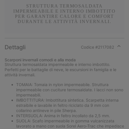
STRUTTURA TERMOSALDATA
IMPERMEABILE E INTERNO IMBOTTITO
PER GARANTIRE CALORE E COMFORT
DURANTE LE ATTIVITÀ INVERNALI.
Dettagli
Codice #
2117082
Expan
or
Scarponi invernali comodi e alla moda
collap
Struttura termosaldata impermeabile e interno imbottito.
sectio
Perfetti per le battaglie di neve, le escursioni in famiglia e le
attività invernali.
TOMAIA: Tomaia in nylon impermeabile. Struttura
impermeabile con cuciture termosaldate. I lacci non sono
impermeabili.
IMBOTTITURA: Imbottitura sintetica. Scarpetta interna
estraibile e lavabile in feltro riciclato da 9 mm con
collarino antineve in pile Sherpa.
INTERSUOLA: Anima in feltro incollato da 2,5 mm.
SUOLA: Scafo impermeabile in gomma vulcanizzata
lavorato a mano con suola Sorel Aero-Trac che impedisce