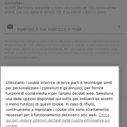
Contattaci
Iscriviti alla nostra newsletter e ricevi uno sconto del 15% sul tuo primo
ordine, con una spesa di almeno 120 € su articoli a prezzo pieno.
Iscrizione
e-
mail
Iscri
Fornendo il tuo indirizzo e-mail, ti iscrivi alla nostra newsletter e riceverai uno sconto
di benvenuto del 15%. Utilizzeremo il tuo indirizzo e-mail per inviarti aggiornamenti su
nuovi arrivi, offerte ed eventi promozionali. Per i dettagli su come tratteremo i tuoi
dati per scopi di marketing e su come puoi ritirare il tuo consenso, consulta la nostra
Informativa sulla Privacy
.
Utilizziamo i cookie interni e di terze parti e tecnologie simili
per personalizzare i contenuti e gli annunci, per fornire
funzioni di social media e per l'analisi dei dati web. Seleziona
una delle opzioni disponibili qui sotto per indicarci se accetti
o meno l'utilizzo di questi cookie. In caso di rifiuto,
continueremo a impostare i cookie che sono strettamente
Italia
necessari per il funzionamento del nostro sito web.
Clicca
BENVENUTO/A IN SOREL.
qui per vedere ulteriori dettagli nella nostra informativa sui
©
2026
Columbia Sportswear Company. Avenue des Morgines, 12 1213
SELEZIONA IL TUO PAESE DI
cookie.
Petit-Lancy Switzerland. Tutti i diritti riservati.