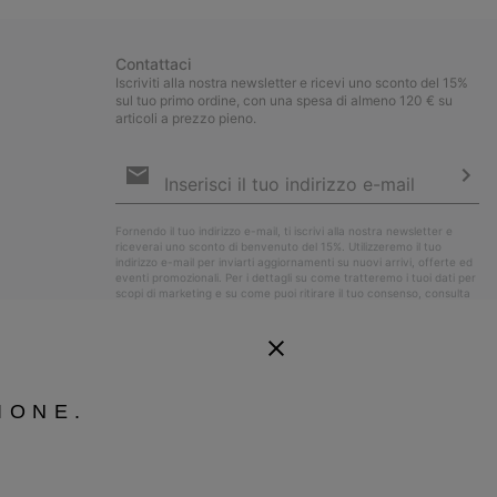
Contattaci
Iscriviti alla nostra newsletter e ricevi uno sconto del 15%
sul tuo primo ordine, con una spesa di almeno 120 € su
articoli a prezzo pieno.
Iscrizione
e-
mail
Iscri
Fornendo il tuo indirizzo e-mail, ti iscrivi alla nostra newsletter e
riceverai uno sconto di benvenuto del 15%. Utilizzeremo il tuo
indirizzo e-mail per inviarti aggiornamenti su nuovi arrivi, offerte ed
eventi promozionali. Per i dettagli su come tratteremo i tuoi dati per
scopi di marketing e su come puoi ritirare il tuo consenso, consulta
la nostra
Informativa sulla Privacy
.
IONE.