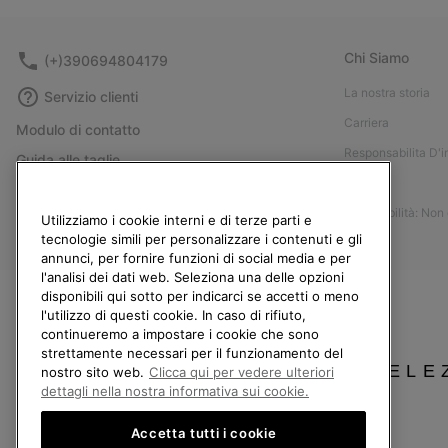
Chi Siamo
(+)390694804179
La nostra storia
Servizio clienti
Carriera
Modulo di contatto
Responsabilita D'
Guida alle taglie
Stampa
Guida alla cura delle scarpe
Accessibilità: Non
Resi
Utilizziamo i cookie interni e di terze parti e
tecnologie simili per personalizzare i contenuti e gli
Recedi dal contratto
annunci, per fornire funzioni di social media e per
l'analisi dei dati web. Seleziona una delle opzioni
I miei ordini
disponibili qui sotto per indicarci se accetti o meno
Spedizione
l'utilizzo di questi cookie. In caso di rifiuto,
continueremo a impostare i cookie che sono
Pagamento
strettamente necessari per il funzionamento del
SELE
Domande frequenti
nostro sito web.
Clicca qui per vedere ulteriori
dettagli nella nostra informativa sui cookie.
Accetta tutti i cookie