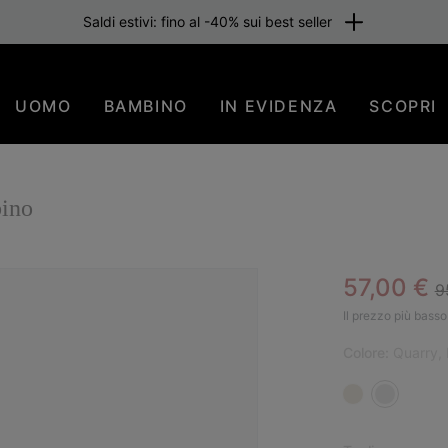
Saldi estivi: fino al -40% sui best seller
UOMO
BAMBINO
IN EVIDENZA
SCOPRI
ino
R
Sale pric
57,00 €
9
SAL
Il prezzo più basso 
Colore:
Quarry, 