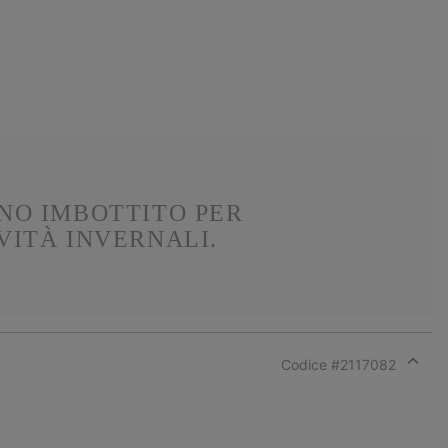
NO IMBOTTITO PER
VITÀ INVERNALI.
Codice #
2117082
Expan
or
collap
sectio