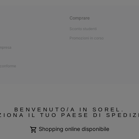
Comprare
Sconto studenti
Promozioni in corso
impresa
 conforme
BENVENUTO/A IN SOREL.
ZIONA IL TUO PAESE DI SPEDIZ
Shopping online disponibile