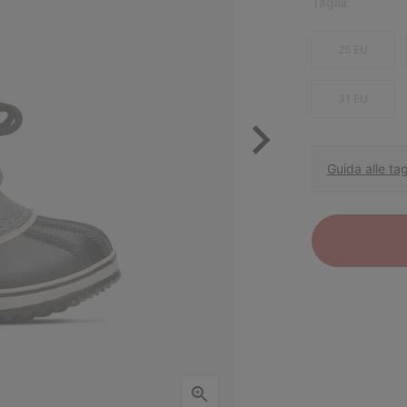
Taglia:
25 EU
31 EU
Guida alle tag