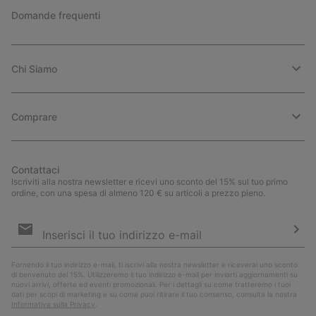
Domande frequenti
Chi Siamo
Comprare
Contattaci
Iscriviti alla nostra newsletter e ricevi uno sconto del 15% sul tuo primo
ordine, con una spesa di almeno 120 € su articoli a prezzo pieno.
Iscrizione
e-
mail
Iscri
Fornendo il tuo indirizzo e-mail, ti iscrivi alla nostra newsletter e riceverai uno sconto
di benvenuto del 15%. Utilizzeremo il tuo indirizzo e-mail per inviarti aggiornamenti su
nuovi arrivi, offerte ed eventi promozionali. Per i dettagli su come tratteremo i tuoi
dati per scopi di marketing e su come puoi ritirare il tuo consenso, consulta la nostra
Informativa sulla Privacy
.