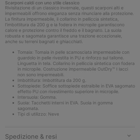
Scarponi caldi con uno stile classico
collap
Rivisitazione di un classico invernale, questi scarponi alti e
sectio
impermeabili offrono eleganza senza rinunciare alla protezione.
La finitura impermeabile, il collarino in pelliccia sintetica,
l’imbottitura da 200 g e la fodera in micropile garantiscono
calore e protezione contro il freddo e il bagnato. La suola
robusta e sagomata garantisce una trazione eccezionale,
anche su terreni bagnati e ghiacchiati.
Tomaia: Tomaia in pelle scamosciata impermeabile con
guardolo in pelle rivestita in PU e rinforzo sul tallone.
Linguetta in tela. Collarino in pelliccia sintetica con fodera
in micropile. Costruzione impermeabile OutDry™ I lacci
non sono impermeabili.
Imbottitura: Imbottitura da 200 g.
Sottopiede: Soffice sottopiede estraibile in EVA sagomato
effetto PU con rivestimento superiore in micropile.
Intersuola: Gomma.
Suola: Tacchetti interni in EVA. Suola in gomma
sagomata.
Tipi di utilizzo: Neve
Spedizione & resi