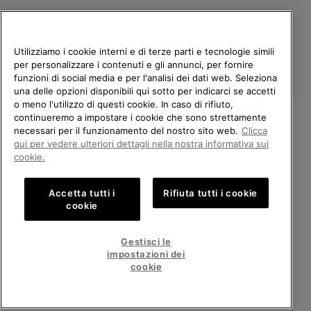
Utilizziamo i cookie interni e di terze parti e tecnologie simili
per personalizzare i contenuti e gli annunci, per fornire
funzioni di social media e per l'analisi dei dati web. Seleziona
una delle opzioni disponibili qui sotto per indicarci se accetti
o meno l'utilizzo di questi cookie. In caso di rifiuto,
continueremo a impostare i cookie che sono strettamente
Italia
necessari per il funzionamento del nostro sito web.
Clicca
BENVENUTO/A IN SOREL.
qui per vedere ulteriori dettagli nella nostra informativa sui
©
2026
Columbia Sportswear Company. Avenue des Morgines, 12 1213
SELEZIONA IL TUO PAESE DI
Petit-Lancy Switzerland. Tutti i diritti riservati.
cookie.
SPEDIZIONE.
Politica sulla privacy
Termini di utilizzo
Accetta tutti i
Rifiuta tutti i cookie
Shopping online disponibile
Condizioni Generali di Vendita
Garanzia
Cookies
Impressum
cookie
Public CBCR
United States
Shoppi
Gestisci le
online
impostazioni dei
Servizio clienti: Lun. - Ven. 9:00 - 13:00 & 14:00 - 18:00
disponib
Italy
Italia
Shoppi
(+)390694804179
cookie
online
disponib
VISUALIZZA TUTTI I PAESI