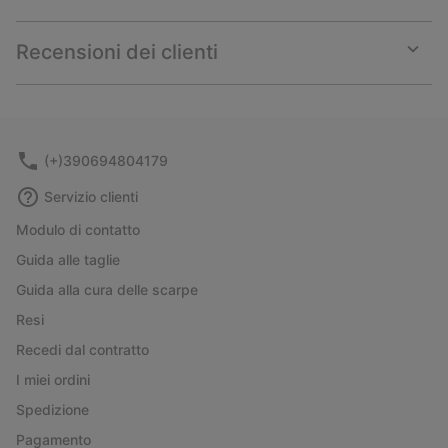
Expan
or
collap
Recensioni dei clienti
sectio
Expan
or
collap
sectio
(+)390694804179
Servizio clienti
Modulo di contatto
Guida alle taglie
Guida alla cura delle scarpe
Resi
Recedi dal contratto
I miei ordini
Spedizione
Pagamento