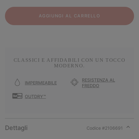
AGGIUNGI AL CARRELLO
CLASSICI E AFFIDABILI CON UN TOCCO
MODERNO.
RESISTENZA AL
IMPERMEABILE
FREDDO
OUTDRY™
Dettagli
Codice #
2106691
Expan
or