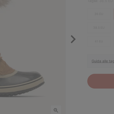
Taglia:
36.5 EU
36 EU
38.5 EU
41 EU
Guida alle tag