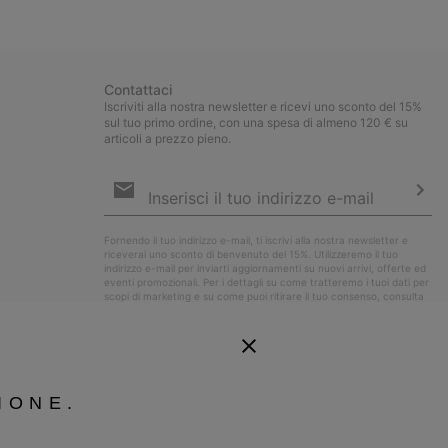
collap
sectio
Contattaci
Iscriviti alla nostra newsletter e ricevi uno sconto del 15%
sul tuo primo ordine, con una spesa di almeno 120 € su
articoli a prezzo pieno.
Iscrizione
e-
mail
Iscri
Fornendo il tuo indirizzo e-mail, ti iscrivi alla nostra newsletter e
riceverai uno sconto di benvenuto del 15%. Utilizzeremo il tuo
indirizzo e-mail per inviarti aggiornamenti su nuovi arrivi, offerte ed
eventi promozionali. Per i dettagli su come tratteremo i tuoi dati per
scopi di marketing e su come puoi ritirare il tuo consenso, consulta
la nostra
Informativa sulla Privacy
.
IONE.