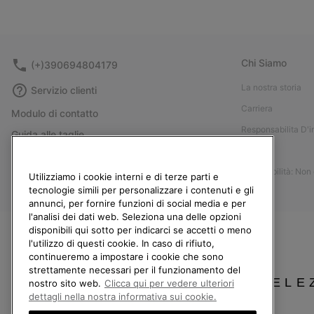
Chi Siamo
(+)390694804179
La nostra storia
Servizio clienti
Carriera
Modulo di contatto
Responsabilita D'
Guida alle taglie
Stampa
Guida alla cura delle scarpe
Accessibilità: Non
Resi
Utilizziamo i cookie interni e di terze parti e
tecnologie simili per personalizzare i contenuti e gli
Recedi dal contratto
annunci, per fornire funzioni di social media e per
l'analisi dei dati web. Seleziona una delle opzioni
I miei ordini
disponibili qui sotto per indicarci se accetti o meno
Spedizione
l'utilizzo di questi cookie. In caso di rifiuto,
continueremo a impostare i cookie che sono
Pagamento
strettamente necessari per il funzionamento del
SELE
Domande frequenti
nostro sito web.
Clicca qui per vedere ulteriori
dettagli nella nostra informativa sui cookie.