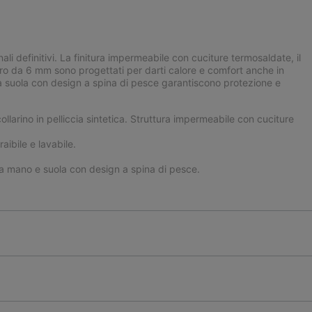
ali definitivi. La finitura impermeabile con cuciture termosaldate, il
 feltro da 6 mm sono progettati per darti calore e comfort anche in
a suola con design a spina di pesce garantiscono protezione e
larino in pelliccia sintetica. Struttura impermeabile con cuciture
aibile e lavabile.
a mano e suola con design a spina di pesce.