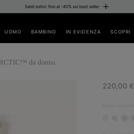
Saldi estivi: fino al -40% sui best seller
UOMO
BAMBINO
IN EVIDENZA
SCOPRI
 ARCTIC™ da donna
Regular p
220,00 €
Colore:
Camel B