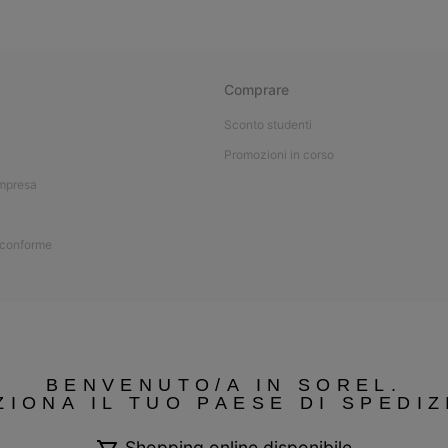
Comprare
Sconto studenti
Promozioni in corso
impresa
 conforme
BENVENUTO/A IN SOREL.
ZIONA IL TUO PAESE DI SPEDIZ
Shopping online disponibile