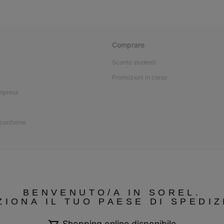
Comprare
Sconto studenti
Promozioni in corso
impresa
 conforme
BENVENUTO/A IN SOREL.
ZIONA IL TUO PAESE DI SPEDIZ
Shopping online disponibile