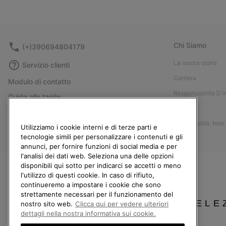
Chi Siamo
(+)390694804179
La nostra storia
Servizio clienti
Carriera
Modulo di contatto
Responsabilita D'
Guida alle taglie
Stampa
Guida alla cura delle scarpe
Accessibilità: Non
Resi
Utilizziamo i cookie interni e di terze parti e
tecnologie simili per personalizzare i contenuti e gli
Recedi dal contratto
annunci, per fornire funzioni di social media e per
l'analisi dei dati web. Seleziona una delle opzioni
I miei ordini
disponibili qui sotto per indicarci se accetti o meno
Spedizione
l'utilizzo di questi cookie. In caso di rifiuto,
continueremo a impostare i cookie che sono
Pagamento
strettamente necessari per il funzionamento del
SELE
Domande frequenti
nostro sito web.
Clicca qui per vedere ulteriori
dettagli nella nostra informativa sui cookie.