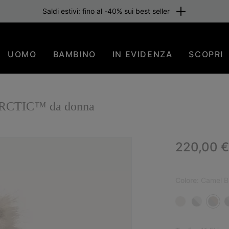
Saldi estivi: fino al -40% sui best seller
UOMO
BAMBINO
IN EVIDENZA
SCOPRI
 ARCTIC™ da donna
Regular p
220,00 €
Colore:
Camel B