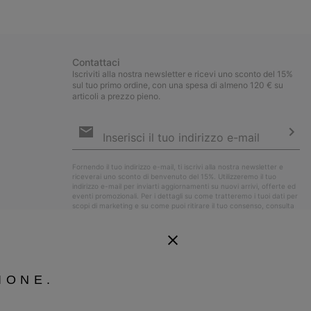
collap
sectio
Contattaci
Iscriviti alla nostra newsletter e ricevi uno sconto del 15%
sul tuo primo ordine, con una spesa di almeno 120 € su
articoli a prezzo pieno.
Iscrizione
e-
mail
Iscri
Fornendo il tuo indirizzo e-mail, ti iscrivi alla nostra newsletter e
riceverai uno sconto di benvenuto del 15%. Utilizzeremo il tuo
indirizzo e-mail per inviarti aggiornamenti su nuovi arrivi, offerte ed
eventi promozionali. Per i dettagli su come tratteremo i tuoi dati per
scopi di marketing e su come puoi ritirare il tuo consenso, consulta
la nostra
Informativa sulla Privacy
.
IONE.