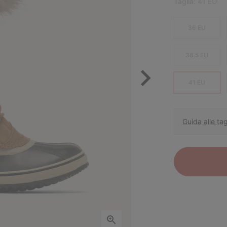
Taglia:
41 EU
36 EU
38.5 EU
41 EU
Guida alle tag