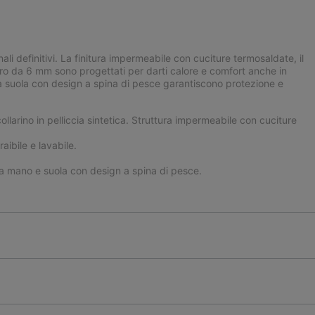
ali definitivi. La finitura impermeabile con cuciture termosaldate, il
 feltro da 6 mm sono progettati per darti calore e comfort anche in
a suola con design a spina di pesce garantiscono protezione e
larino in pelliccia sintetica. Struttura impermeabile con cuciture
aibile e lavabile.
a mano e suola con design a spina di pesce.