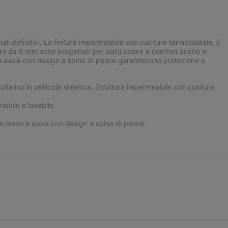
ali definitivi. La finitura impermeabile con cuciture termosaldate, il
 feltro da 6 mm sono progettati per darti calore e comfort anche in
a suola con design a spina di pesce garantiscono protezione e
larino in pelliccia sintetica. Struttura impermeabile con cuciture
aibile e lavabile.
a mano e suola con design a spina di pesce.