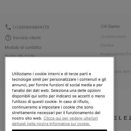
Chi Siamo
(+)390694804179
La nostra storia
Servizio clienti
Carriera
Modulo di contatto
Responsabilita D'
Guida alle taglie
Stampa
Guida alla cura delle scarpe
Accessibilità: Non
Resi
Utilizziamo i cookie interni e di terze parti e
tecnologie simili per personalizzare i contenuti e gli
Recedi dal contratto
annunci, per fornire funzioni di social media e per
l'analisi dei dati web. Seleziona una delle opzioni
I miei ordini
disponibili qui sotto per indicarci se accetti o meno
Spedizione
l'utilizzo di questi cookie. In caso di rifiuto,
continueremo a impostare i cookie che sono
Pagamento
strettamente necessari per il funzionamento del
SELE
Domande frequenti
nostro sito web.
Clicca qui per vedere ulteriori
dettagli nella nostra informativa sui cookie.