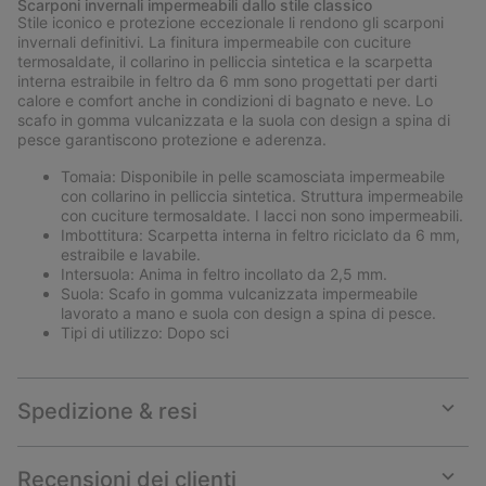
Scarponi invernali impermeabili dallo stile classico
collap
Stile iconico e protezione eccezionale li rendono gli scarponi
sectio
invernali definitivi. La finitura impermeabile con cuciture
termosaldate, il collarino in pelliccia sintetica e la scarpetta
interna estraibile in feltro da 6 mm sono progettati per darti
calore e comfort anche in condizioni di bagnato e neve. Lo
scafo in gomma vulcanizzata e la suola con design a spina di
pesce garantiscono protezione e aderenza.
Tomaia: Disponibile in pelle scamosciata impermeabile
con collarino in pelliccia sintetica. Struttura impermeabile
con cuciture termosaldate. I lacci non sono impermeabili.
Imbottitura: Scarpetta interna in feltro riciclato da 6 mm,
estraibile e lavabile.
Intersuola: Anima in feltro incollato da 2,5 mm.
Suola: Scafo in gomma vulcanizzata impermeabile
lavorato a mano e suola con design a spina di pesce.
Tipi di utilizzo: Dopo sci
Spedizione & resi
Expan
or
collap
Recensioni dei clienti