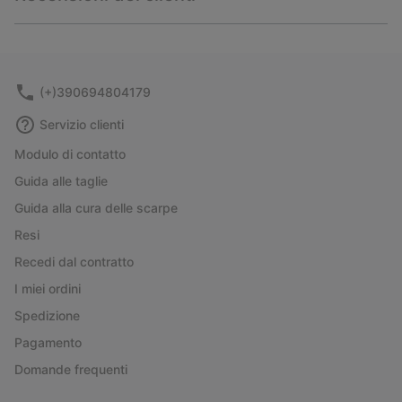
sectio
Expan
or
collap
sectio
(+)390694804179
Servizio clienti
Modulo di contatto
Guida alle taglie
Guida alla cura delle scarpe
Resi
Recedi dal contratto
I miei ordini
Spedizione
Pagamento
Domande frequenti