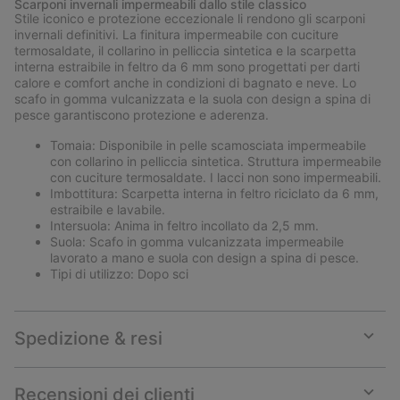
Scarponi invernali impermeabili dallo stile classico
collap
Stile iconico e protezione eccezionale li rendono gli scarponi
sectio
invernali definitivi. La finitura impermeabile con cuciture
termosaldate, il collarino in pelliccia sintetica e la scarpetta
interna estraibile in feltro da 6 mm sono progettati per darti
calore e comfort anche in condizioni di bagnato e neve. Lo
scafo in gomma vulcanizzata e la suola con design a spina di
pesce garantiscono protezione e aderenza.
Tomaia: Disponibile in pelle scamosciata impermeabile
con collarino in pelliccia sintetica. Struttura impermeabile
con cuciture termosaldate. I lacci non sono impermeabili.
Imbottitura: Scarpetta interna in feltro riciclato da 6 mm,
estraibile e lavabile.
Intersuola: Anima in feltro incollato da 2,5 mm.
Suola: Scafo in gomma vulcanizzata impermeabile
lavorato a mano e suola con design a spina di pesce.
Tipi di utilizzo: Dopo sci
Spedizione & resi
Expan
or
collap
Recensioni dei clienti