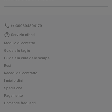
sectio
Expan
or
collap
sectio
(+)390694804179
Servizio clienti
Modulo di contatto
Guida alle taglie
Guida alla cura delle scarpe
Resi
Recedi dal contratto
I miei ordini
Spedizione
Pagamento
Domande frequenti