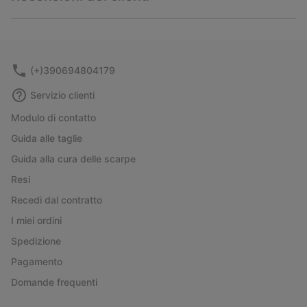
sectio
Expan
or
collap
sectio
(+)390694804179
Servizio clienti
Modulo di contatto
Guida alle taglie
Guida alla cura delle scarpe
Resi
Recedi dal contratto
I miei ordini
Spedizione
Pagamento
Domande frequenti