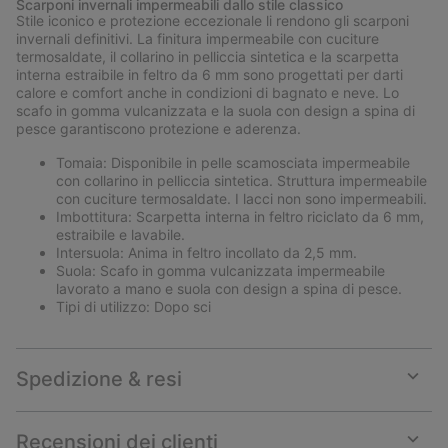
Scarponi invernali impermeabili dallo stile classico
collap
Stile iconico e protezione eccezionale li rendono gli scarponi
sectio
invernali definitivi. La finitura impermeabile con cuciture
termosaldate, il collarino in pelliccia sintetica e la scarpetta
interna estraibile in feltro da 6 mm sono progettati per darti
calore e comfort anche in condizioni di bagnato e neve. Lo
scafo in gomma vulcanizzata e la suola con design a spina di
pesce garantiscono protezione e aderenza.
Tomaia: Disponibile in pelle scamosciata impermeabile
con collarino in pelliccia sintetica. Struttura impermeabile
con cuciture termosaldate. I lacci non sono impermeabili.
Imbottitura: Scarpetta interna in feltro riciclato da 6 mm,
estraibile e lavabile.
Intersuola: Anima in feltro incollato da 2,5 mm.
Suola: Scafo in gomma vulcanizzata impermeabile
lavorato a mano e suola con design a spina di pesce.
Tipi di utilizzo: Dopo sci
Spedizione & resi
Expan
or
collap
Recensioni dei clienti