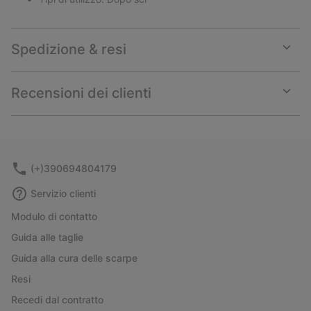
Spedizione & resi
Expan
or
collap
Recensioni dei clienti
sectio
Expan
or
collap
sectio
(+)390694804179
Servizio clienti
Modulo di contatto
Guida alle taglie
Guida alla cura delle scarpe
Resi
Recedi dal contratto