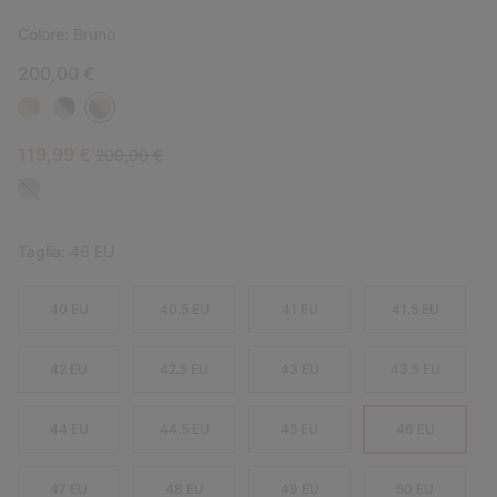
Colore:
Bruno
200,00 €
Sale price:
Regular price:
119,99 €
200,00 €
Taglia:
46 EU
40 EU
40.5 EU
41 EU
41.5 EU
42 EU
42.5 EU
43 EU
43.5 EU
44 EU
44.5 EU
45 EU
46 EU
47 EU
48 EU
49 EU
50 EU