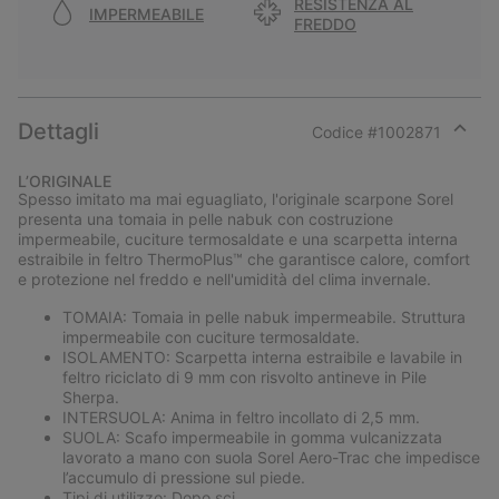
RESISTENZA AL
IMPERMEABILE
FREDDO
Dettagli
Codice #
1002871
Expan
or
L’ORIGINALE
collap
Spesso imitato ma mai eguagliato, l'originale scarpone Sorel
sectio
presenta una tomaia in pelle nabuk con costruzione
impermeabile, cuciture termosaldate e una scarpetta interna
estraibile in feltro ThermoPlus™ che garantisce calore, comfort
e protezione nel freddo e nell'umidità del clima invernale.
TOMAIA: Tomaia in pelle nabuk impermeabile. Struttura
impermeabile con cuciture termosaldate.
ISOLAMENTO: Scarpetta interna estraibile e lavabile in
feltro riciclato di 9 mm con risvolto antineve in Pile
Sherpa.
INTERSUOLA: Anima in feltro incollato di 2,5 mm.
SUOLA: Scafo impermeabile in gomma vulcanizzata
lavorato a mano con suola Sorel Aero-Trac che impedisce
l’accumulo di pressione sul piede.
Tipi di utilizzo: Dopo sci