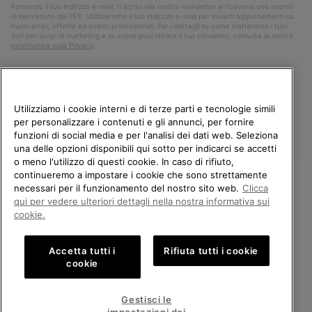
Fornendo il tuo indirizzo e-mail, ti iscrivi alla nostra newsletter e riceverai uno sconto
di benvenuto del 15%. Utilizzeremo il tuo indirizzo e-mail per inviarti aggiornamenti su
nuovi arrivi, offerte ed eventi promozionali. Per i dettagli su come tratteremo i tuoi
dati per scopi di marketing e su come puoi ritirare il tuo consenso, consulta la nostra
Informativa sulla Privacy
.
Utilizziamo i cookie interni e di terze parti e tecnologie simili
per personalizzare i contenuti e gli annunci, per fornire
funzioni di social media e per l'analisi dei dati web. Seleziona
una delle opzioni disponibili qui sotto per indicarci se accetti
o meno l'utilizzo di questi cookie. In caso di rifiuto,
continueremo a impostare i cookie che sono strettamente
Italia
necessari per il funzionamento del nostro sito web.
Clicca
BENVENUTO/A IN SOREL.
qui per vedere ulteriori dettagli nella nostra informativa sui
©
2026
Columbia Sportswear Company. Avenue des Morgines, 12 1213
SELEZIONA IL TUO PAESE DI
Petit-Lancy Switzerland. Tutti i diritti riservati.
cookie.
SPEDIZIONE.
Politica sulla privacy
Termini di utilizzo
Accetta tutti i
Rifiuta tutti i cookie
Shopping online disponibile
Condizioni Generali di Vendita
Garanzia
Cookies
Impressum
cookie
Public CBCR
United States
Shoppi
Gestisci le
online