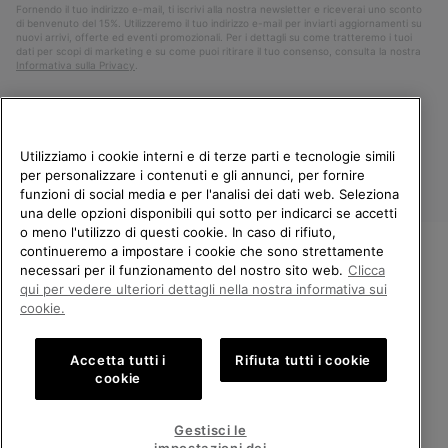
Fornendo il tuo indirizzo e-mail, ti iscrivi alla nostra newsletter e riceverai uno sconto
di benvenuto del 15%. Utilizzeremo il tuo indirizzo e-mail per inviarti aggiornamenti su
nuovi arrivi, offerte ed eventi promozionali. Per i dettagli su come tratteremo i tuoi
dati per scopi di marketing e su come puoi ritirare il tuo consenso, consulta la nostra
Informativa sulla Privacy
.
Utilizziamo i cookie interni e di terze parti e tecnologie simili
per personalizzare i contenuti e gli annunci, per fornire
funzioni di social media e per l'analisi dei dati web. Seleziona
una delle opzioni disponibili qui sotto per indicarci se accetti
o meno l'utilizzo di questi cookie. In caso di rifiuto,
continueremo a impostare i cookie che sono strettamente
Italia
necessari per il funzionamento del nostro sito web.
Clicca
BENVENUTO/A IN SOREL.
qui per vedere ulteriori dettagli nella nostra informativa sui
©
2026
Columbia Sportswear Company. Avenue des Morgines, 12 1213
SELEZIONA IL TUO PAESE DI
Petit-Lancy Switzerland. Tutti i diritti riservati.
cookie.
SPEDIZIONE.
Politica sulla privacy
Termini di utilizzo
Accetta tutti i
Rifiuta tutti i cookie
Shopping online disponibile
Condizioni Generali di Vendita
Garanzia
Cookies
Impressum
cookie
Public CBCR
United States
Shoppi
Gestisci le
online