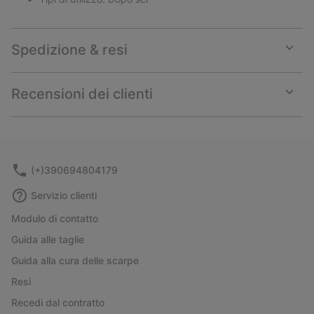
Spedizione & resi
Expan
or
collap
Recensioni dei clienti
sectio
Expan
or
collap
sectio
(+)390694804179
Servizio clienti
Modulo di contatto
Guida alle taglie
Guida alla cura delle scarpe
Resi
Recedi dal contratto