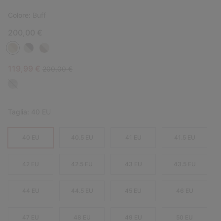
Colore:
Buff
200,00 €
Sale price:
Regular price:
119,99 €
200,00 €
Taglia:
40 EU
40 EU
40.5 EU
41 EU
41.5 EU
42 EU
42.5 EU
43 EU
43.5 EU
44 EU
44.5 EU
45 EU
46 EU
47 EU
48 EU
49 EU
50 EU