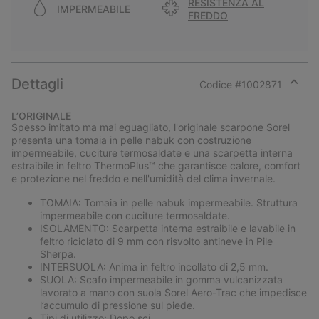
RESISTENZA AL
IMPERMEABILE
FREDDO
Dettagli
Codice #
1002871
Expan
or
L’ORIGINALE
collap
Spesso imitato ma mai eguagliato, l'originale scarpone Sorel
sectio
presenta una tomaia in pelle nabuk con costruzione
impermeabile, cuciture termosaldate e una scarpetta interna
estraibile in feltro ThermoPlus™ che garantisce calore, comfort
e protezione nel freddo e nell'umidità del clima invernale.
TOMAIA: Tomaia in pelle nabuk impermeabile. Struttura
impermeabile con cuciture termosaldate.
ISOLAMENTO: Scarpetta interna estraibile e lavabile in
feltro riciclato di 9 mm con risvolto antineve in Pile
Sherpa.
INTERSUOLA: Anima in feltro incollato di 2,5 mm.
SUOLA: Scafo impermeabile in gomma vulcanizzata
lavorato a mano con suola Sorel Aero-Trac che impedisce
l’accumulo di pressione sul piede.
Tipi di utilizzo: Dopo sci