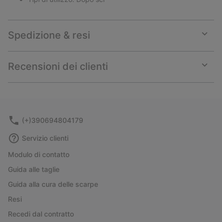
Spedizione & resi
Expan
or
collap
Recensioni dei clienti
sectio
Expan
or
collap
sectio
(+)390694804179
Servizio clienti
Modulo di contatto
Guida alle taglie
Guida alla cura delle scarpe
Resi
Recedi dal contratto