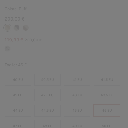
Colore:
Buff
200,00 €
Sale price:
Regular price:
119,99 €
200,00 €
Taglia:
46 EU
40 EU
40.5 EU
41 EU
41.5 EU
42 EU
42.5 EU
43 EU
43.5 EU
44 EU
44.5 EU
45 EU
46 EU
47 EU
48 EU
49 EU
50 EU