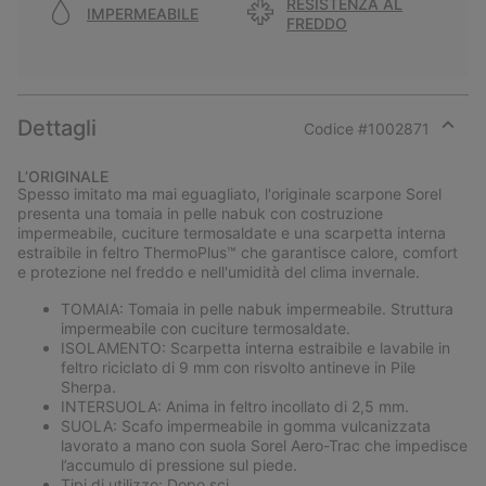
RESISTENZA AL
IMPERMEABILE
FREDDO
Dettagli
Codice #
1002871
Expan
or
L’ORIGINALE
collap
Spesso imitato ma mai eguagliato, l'originale scarpone Sorel
sectio
presenta una tomaia in pelle nabuk con costruzione
impermeabile, cuciture termosaldate e una scarpetta interna
estraibile in feltro ThermoPlus™ che garantisce calore, comfort
e protezione nel freddo e nell'umidità del clima invernale.
TOMAIA: Tomaia in pelle nabuk impermeabile. Struttura
impermeabile con cuciture termosaldate.
ISOLAMENTO: Scarpetta interna estraibile e lavabile in
feltro riciclato di 9 mm con risvolto antineve in Pile
Sherpa.
INTERSUOLA: Anima in feltro incollato di 2,5 mm.
SUOLA: Scafo impermeabile in gomma vulcanizzata
lavorato a mano con suola Sorel Aero-Trac che impedisce
l’accumulo di pressione sul piede.
Tipi di utilizzo: Dopo sci