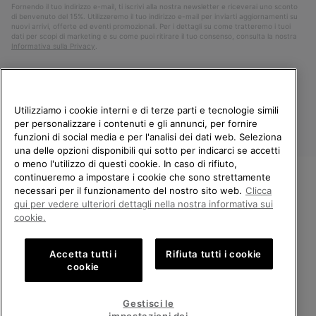
Fornendo il tuo indirizzo e-mail, ti iscrivi alla nostra newsletter e riceverai uno sconto
di benvenuto del 15%. Utilizzeremo il tuo indirizzo e-mail per inviarti aggiornamenti su
nuovi arrivi, offerte ed eventi promozionali. Per i dettagli su come tratteremo i tuoi
dati per scopi di marketing e su come puoi ritirare il tuo consenso, consulta la nostra
Informativa sulla Privacy
.
Utilizziamo i cookie interni e di terze parti e tecnologie simili
per personalizzare i contenuti e gli annunci, per fornire
funzioni di social media e per l'analisi dei dati web. Seleziona
una delle opzioni disponibili qui sotto per indicarci se accetti
o meno l'utilizzo di questi cookie. In caso di rifiuto,
continueremo a impostare i cookie che sono strettamente
Italia
necessari per il funzionamento del nostro sito web.
Clicca
BENVENUTO/A IN SOREL.
qui per vedere ulteriori dettagli nella nostra informativa sui
©
2026
Columbia Sportswear Company. Avenue des Morgines, 12 1213
SELEZIONA IL TUO PAESE DI
Petit-Lancy Switzerland. Tutti i diritti riservati.
cookie.
SPEDIZIONE.
Politica sulla privacy
Termini di utilizzo
Accetta tutti i
Rifiuta tutti i cookie
Shopping online disponibile
Condizioni Generali di Vendita
Garanzia
Cookies
Impressum
cookie
Public CBCR
United States
Shoppi
Gestisci le
online