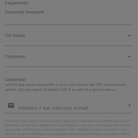
Pagamento
Domande frequenti
Chi Siamo
Comprare
Contattaci
Iscriviti alla nostra newsletter e ricevi uno sconto del 15% sul tuo primo
ordine, con una spesa di almeno 120 € su articoli a prezzo pieno.
Iscrizione
e-
mail
Iscri
Fornendo il tuo indirizzo e-mail, ti iscrivi alla nostra newsletter e riceverai uno sconto
di benvenuto del 15%. Utilizzeremo il tuo indirizzo e-mail per inviarti aggiornamenti su
nuovi arrivi, offerte ed eventi promozionali. Per i dettagli su come tratteremo i tuoi
dati per scopi di marketing e su come puoi ritirare il tuo consenso, consulta la nostra