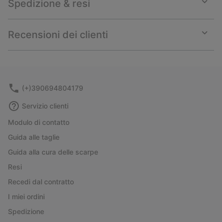
Spedizione & resi
Expan
or
collap
Recensioni dei clienti
sectio
Expan
or
collap
sectio
(+)390694804179
Servizio clienti
Modulo di contatto
Guida alle taglie
Guida alla cura delle scarpe
Resi
Recedi dal contratto
I miei ordini
Spedizione