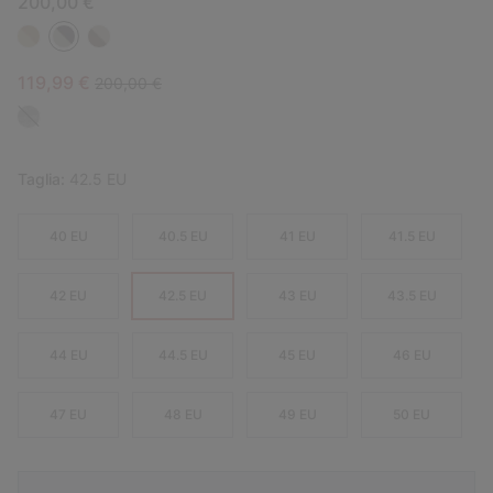
200,00 €
Sale price:
Regular price:
119,99 €
200,00 €
Taglia:
42.5 EU
40 EU
40.5 EU
41 EU
41.5 EU
42 EU
42.5 EU
43 EU
43.5 EU
44 EU
44.5 EU
45 EU
46 EU
47 EU
48 EU
49 EU
50 EU