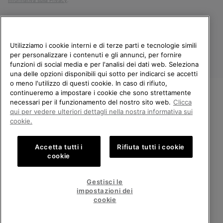
Informativa sulla Privacy
.
Utilizziamo i cookie interni e di terze parti e tecnologie simili
per personalizzare i contenuti e gli annunci, per fornire
funzioni di social media e per l'analisi dei dati web. Seleziona
una delle opzioni disponibili qui sotto per indicarci se accetti
o meno l'utilizzo di questi cookie. In caso di rifiuto,
continueremo a impostare i cookie che sono strettamente
Italia
necessari per il funzionamento del nostro sito web.
Clicca
BENVENUTO/A IN SOREL.
qui per vedere ulteriori dettagli nella nostra informativa sui
©
2026
Columbia Sportswear Company. Avenue des Morgines, 12 1213
SELEZIONA IL TUO PAESE DI
cookie.
Petit-Lancy Switzerland. Tutti i diritti riservati.
SPEDIZIONE.
Politica sulla privacy
Termini di utilizzo
Accetta tutti i
Rifiuta tutti i cookie
Shopping online disponibile
Condizioni Generali di Vendita
Garanzia
Cookies
Impressum
cookie
Public CBCR
United States
Shoppi
Gestisci le
online
impostazioni dei
Servizio clienti: Lun. - Ven. 9:00 - 13:00 & 14:00 - 18:00
disponib
Italy
Italia
Shoppi
(+)390694804179
cookie
online
disponib