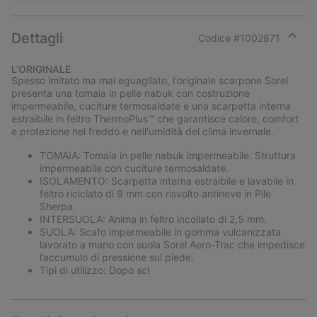
Dettagli
Codice #
1002871
Expan
or
L’ORIGINALE
collap
Spesso imitato ma mai eguagliato, l'originale scarpone Sorel
sectio
presenta una tomaia in pelle nabuk con costruzione
impermeabile, cuciture termosaldate e una scarpetta interna
estraibile in feltro ThermoPlus™ che garantisce calore, comfort
e protezione nel freddo e nell'umidità del clima invernale.
TOMAIA: Tomaia in pelle nabuk impermeabile. Struttura
impermeabile con cuciture termosaldate.
ISOLAMENTO: Scarpetta interna estraibile e lavabile in
feltro riciclato di 9 mm con risvolto antineve in Pile
Sherpa.
INTERSUOLA: Anima in feltro incollato di 2,5 mm.
SUOLA: Scafo impermeabile in gomma vulcanizzata
lavorato a mano con suola Sorel Aero-Trac che impedisce
l’accumulo di pressione sul piede.
Tipi di utilizzo: Dopo sci