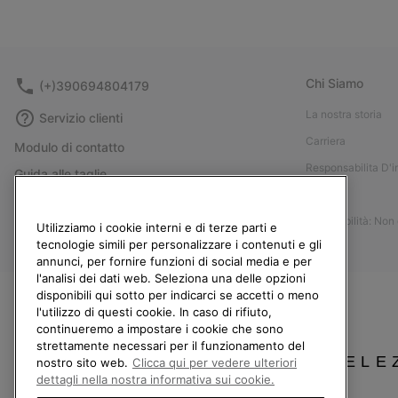
Chi Siamo
(+)390694804179
La nostra storia
Servizio clienti
Carriera
Modulo di contatto
Responsabilita D'
Guida alle taglie
Stampa
Guida alla cura delle scarpe
Accessibilità: Non
Resi
Utilizziamo i cookie interni e di terze parti e
tecnologie simili per personalizzare i contenuti e gli
Recedi dal contratto
annunci, per fornire funzioni di social media e per
l'analisi dei dati web. Seleziona una delle opzioni
I miei ordini
disponibili qui sotto per indicarci se accetti o meno
Spedizione
l'utilizzo di questi cookie. In caso di rifiuto,
continueremo a impostare i cookie che sono
Pagamento
strettamente necessari per il funzionamento del
Domande frequenti
SELE
nostro sito web.
Clicca qui per vedere ulteriori
dettagli nella nostra informativa sui cookie.