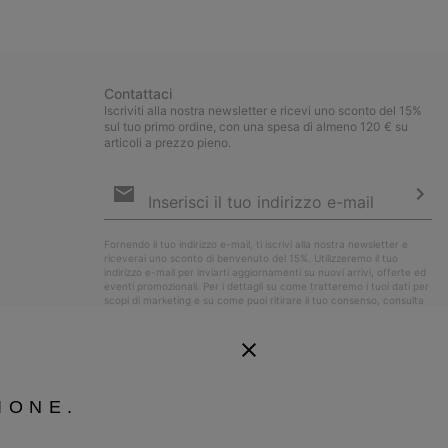
collap
sectio
Contattaci
Iscriviti alla nostra newsletter e ricevi uno sconto del 15%
sul tuo primo ordine, con una spesa di almeno 120 € su
articoli a prezzo pieno.
Iscrizione
e-
mail
Iscri
Fornendo il tuo indirizzo e-mail, ti iscrivi alla nostra newsletter e
riceverai uno sconto di benvenuto del 15%. Utilizzeremo il tuo
indirizzo e-mail per inviarti aggiornamenti su nuovi arrivi, offerte ed
eventi promozionali. Per i dettagli su come tratteremo i tuoi dati per
scopi di marketing e su come puoi ritirare il tuo consenso, consulta
la nostra
Informativa sulla Privacy
.
IONE.