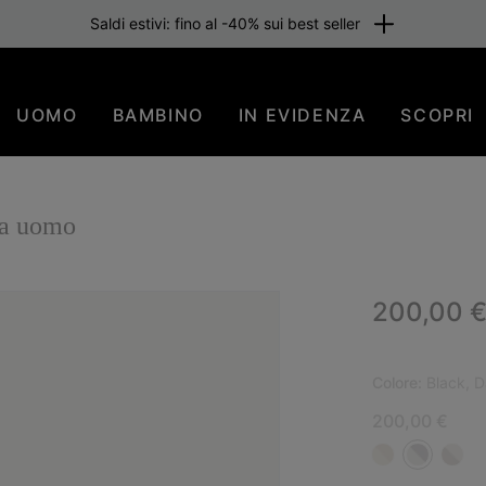
Saldi estivi: fino al -40% sui best seller
UOMO
BAMBINO
IN EVIDENZA
SCOPRI
da uomo
Regular p
200,00 
NUO
Colore:
Black, D
200,00 €