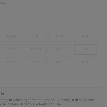
ar price:
00 €
40.5 EU
41 EU
41.5 EU
42 EU
43 EU
43.5 EU
44 EU
44.5 EU
46 EU
47 EU
48 EU
49 EU
lie
a taglia:
Calza leggermente grande. Si consiglia di acquistare
ia in meno rispetto alla taglia abituale.