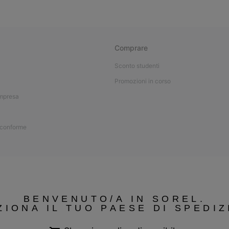
Comprare
Sconto studenti
Promozioni in corso
impresa
 conforme
BENVENUTO/A IN SOREL.
ZIONA IL TUO PAESE DI SPEDIZ