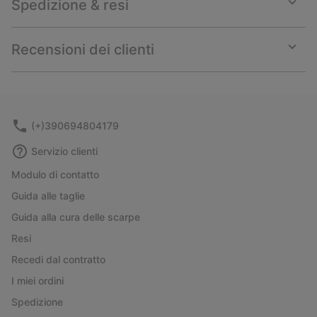
Spedizione & resi
Expan
or
collap
Recensioni dei clienti
sectio
Expan
or
collap
sectio
(+)390694804179
Servizio clienti
Modulo di contatto
Guida alle taglie
Guida alla cura delle scarpe
Resi
Recedi dal contratto
I miei ordini
Spedizione