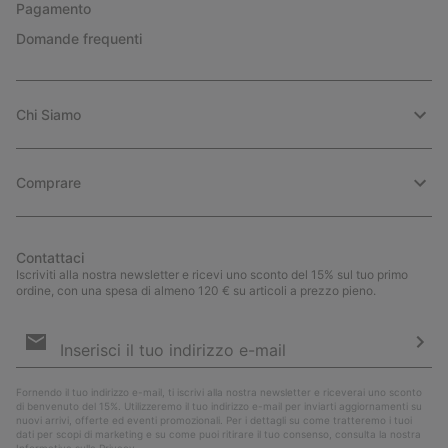
Pagamento
Domande frequenti
Chi Siamo
Comprare
Contattaci
Iscriviti alla nostra newsletter e ricevi uno sconto del 15% sul tuo primo
ordine, con una spesa di almeno 120 € su articoli a prezzo pieno.
Iscrizione
e-
mail
Iscri
Fornendo il tuo indirizzo e-mail, ti iscrivi alla nostra newsletter e riceverai uno sconto
di benvenuto del 15%. Utilizzeremo il tuo indirizzo e-mail per inviarti aggiornamenti su
nuovi arrivi, offerte ed eventi promozionali. Per i dettagli su come tratteremo i tuoi
dati per scopi di marketing e su come puoi ritirare il tuo consenso, consulta la nostra