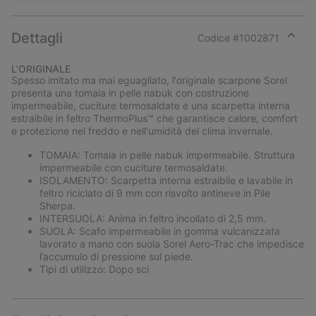
Dettagli
Codice #
1002871
Expan
or
L’ORIGINALE
collap
Spesso imitato ma mai eguagliato, l'originale scarpone Sorel
sectio
presenta una tomaia in pelle nabuk con costruzione
impermeabile, cuciture termosaldate e una scarpetta interna
estraibile in feltro ThermoPlus™ che garantisce calore, comfort
e protezione nel freddo e nell'umidità del clima invernale.
TOMAIA: Tomaia in pelle nabuk impermeabile. Struttura
impermeabile con cuciture termosaldate.
ISOLAMENTO: Scarpetta interna estraibile e lavabile in
feltro riciclato di 9 mm con risvolto antineve in Pile
Sherpa.
INTERSUOLA: Anima in feltro incollato di 2,5 mm.
SUOLA: Scafo impermeabile in gomma vulcanizzata
lavorato a mano con suola Sorel Aero-Trac che impedisce
l’accumulo di pressione sul piede.
Tipi di utilizzo: Dopo sci