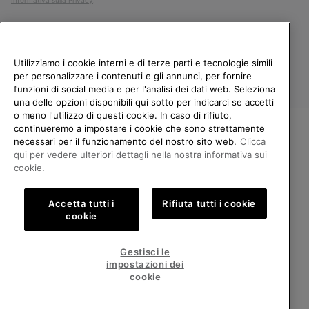
Informativa sulla Privacy
.
Utilizziamo i cookie interni e di terze parti e tecnologie simili
per personalizzare i contenuti e gli annunci, per fornire
funzioni di social media e per l'analisi dei dati web. Seleziona
una delle opzioni disponibili qui sotto per indicarci se accetti
o meno l'utilizzo di questi cookie. In caso di rifiuto,
continueremo a impostare i cookie che sono strettamente
Italia
necessari per il funzionamento del nostro sito web.
Clicca
BENVENUTO/A IN SOREL.
qui per vedere ulteriori dettagli nella nostra informativa sui
©
2026
Columbia Sportswear Company. Avenue des Morgines, 12 1213
SELEZIONA IL TUO PAESE DI
cookie.
Petit-Lancy Switzerland. Tutti i diritti riservati.
SPEDIZIONE.
Politica sulla privacy
Termini di utilizzo
Accetta tutti i
Rifiuta tutti i cookie
Shopping online disponibile
Condizioni Generali di Vendita
Garanzia
Cookies
Impressum
cookie
Public CBCR
United States
Shoppi
Gestisci le
online
impostazioni dei
Servizio clienti: Lun. - Ven. 9:00 - 13:00 & 14:00 - 18:00
disponib
Italy
Italia
Shoppi
(+)390694804179
cookie
online
disponib