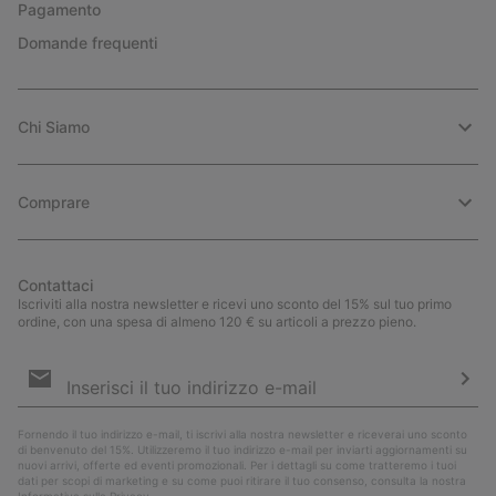
Pagamento
Domande frequenti
Chi Siamo
Comprare
Contattaci
Iscriviti alla nostra newsletter e ricevi uno sconto del 15% sul tuo primo
ordine, con una spesa di almeno 120 € su articoli a prezzo pieno.
Iscrizione
e-
mail
Iscri
Fornendo il tuo indirizzo e-mail, ti iscrivi alla nostra newsletter e riceverai uno sconto
di benvenuto del 15%. Utilizzeremo il tuo indirizzo e-mail per inviarti aggiornamenti su
nuovi arrivi, offerte ed eventi promozionali. Per i dettagli su come tratteremo i tuoi
dati per scopi di marketing e su come puoi ritirare il tuo consenso, consulta la nostra