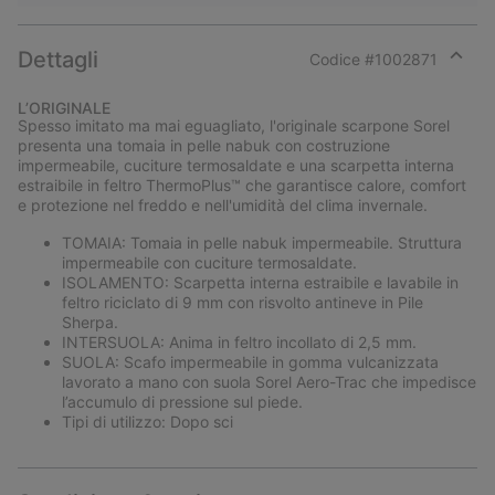
Dettagli
Codice #
1002871
Expan
or
L’ORIGINALE
collap
Spesso imitato ma mai eguagliato, l'originale scarpone Sorel
sectio
presenta una tomaia in pelle nabuk con costruzione
impermeabile, cuciture termosaldate e una scarpetta interna
estraibile in feltro ThermoPlus™ che garantisce calore, comfort
e protezione nel freddo e nell'umidità del clima invernale.
TOMAIA: Tomaia in pelle nabuk impermeabile. Struttura
impermeabile con cuciture termosaldate.
ISOLAMENTO: Scarpetta interna estraibile e lavabile in
feltro riciclato di 9 mm con risvolto antineve in Pile
Sherpa.
INTERSUOLA: Anima in feltro incollato di 2,5 mm.
SUOLA: Scafo impermeabile in gomma vulcanizzata
lavorato a mano con suola Sorel Aero-Trac che impedisce
l’accumulo di pressione sul piede.
Tipi di utilizzo: Dopo sci