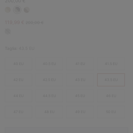
200,00 €
Sale price:
Regular price:
119,99 €
200,00 €
Taglia:
43.5 EU
40 EU
40.5 EU
41 EU
41.5 EU
42 EU
42.5 EU
43 EU
43.5 EU
44 EU
44.5 EU
45 EU
46 EU
47 EU
48 EU
49 EU
50 EU