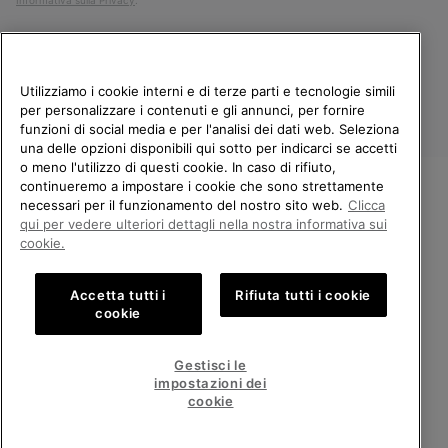
Informativa sulla Privacy
.
Utilizziamo i cookie interni e di terze parti e tecnologie simili
per personalizzare i contenuti e gli annunci, per fornire
funzioni di social media e per l'analisi dei dati web. Seleziona
una delle opzioni disponibili qui sotto per indicarci se accetti
o meno l'utilizzo di questi cookie. In caso di rifiuto,
continueremo a impostare i cookie che sono strettamente
Italia
necessari per il funzionamento del nostro sito web.
Clicca
BENVENUTO/A IN SOREL.
qui per vedere ulteriori dettagli nella nostra informativa sui
©
2026
Columbia Sportswear Company. Avenue des Morgines, 12 1213
SELEZIONA IL TUO PAESE DI
cookie.
Petit-Lancy Switzerland. Tutti i diritti riservati.
SPEDIZIONE.
Politica sulla privacy
Termini di utilizzo
Accetta tutti i
Rifiuta tutti i cookie
Shopping online disponibile
Condizioni Generali di Vendita
Garanzia
Cookies
Impressum
cookie
Public CBCR
United States
Shoppi
Gestisci le
online
impostazioni dei
Servizio clienti: Lun. - Ven. 9:00 - 13:00 & 14:00 - 18:00
disponib
Italy
Italia
Shoppi
(+)390694804179
cookie
online
disponib