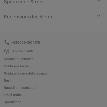
Spedizione & resi
Expan
or
collap
Recensioni dei clienti
sectio
Expan
or
collap
sectio
(+)390694804179
Servizio clienti
Modulo di contatto
Guida alle taglie
Guida alla cura delle scarpe
Resi
Recedi dal contratto
I miei ordini
Spedizione