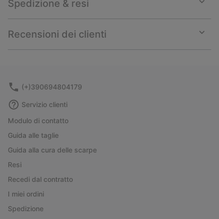
Spedizione & resi
Expan
or
collap
Recensioni dei clienti
sectio
Expan
or
collap
sectio
(+)390694804179
Servizio clienti
Modulo di contatto
Guida alle taglie
Guida alla cura delle scarpe
Resi
Recedi dal contratto
I miei ordini
Spedizione