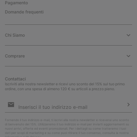
Pagamento
Domande frequenti
Chi Siamo
Comprare
Contattaci
Iscriviti alla nostra newsletter e ricevi uno sconto del 15% sul tuo primo
ordine, con una spesa di almeno 120 € su articoli a prezzo pieno.
Iscrizione
e-
mail
Iscri
Fornendo il tuo indirizzo e-mail, ti iscrivi alla nostra newsletter e riceverai uno sconto
di benvenuto del 15%. Utilizzeremo il tuo indirizzo e-mail per inviarti aggiornamenti su
nuovi arrivi, offerte ed eventi promozionali. Per i dettagli su come tratteremo i tuoi
dati per scopi di marketing e su come puoi ritirare il tuo consenso, consulta la nostra