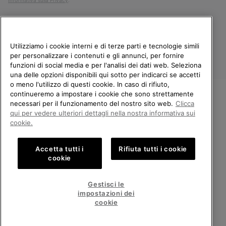
Informativa sulla Privacy
.
Utilizziamo i cookie interni e di terze parti e tecnologie simili
per personalizzare i contenuti e gli annunci, per fornire
funzioni di social media e per l'analisi dei dati web. Seleziona
una delle opzioni disponibili qui sotto per indicarci se accetti
o meno l'utilizzo di questi cookie. In caso di rifiuto,
continueremo a impostare i cookie che sono strettamente
Italia
necessari per il funzionamento del nostro sito web.
Clicca
BENVENUTO/A IN SOREL.
qui per vedere ulteriori dettagli nella nostra informativa sui
©
2026
Columbia Sportswear Company. Avenue des Morgines, 12 1213
SELEZIONA IL TUO PAESE DI
cookie.
Petit-Lancy Switzerland. Tutti i diritti riservati.
SPEDIZIONE.
Politica sulla privacy
Termini di utilizzo
Accetta tutti i
Rifiuta tutti i cookie
Shopping online disponibile
Condizioni Generali di Vendita
Garanzia
Cookies
Impressum
cookie
Public CBCR
United States
Shoppi
Gestisci le
online
impostazioni dei
Servizio clienti: Lun. - Ven. 9:00 - 13:00 & 14:00 - 18:00
disponib
Italy
Italia
Shoppi
(+)390694804179
cookie
online
disponib