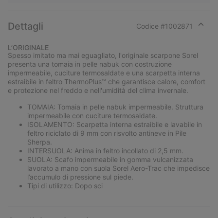
Dettagli
Codice #
1002871
Expan
or
L’ORIGINALE
collap
Spesso imitato ma mai eguagliato, l'originale scarpone Sorel
sectio
presenta una tomaia in pelle nabuk con costruzione
impermeabile, cuciture termosaldate e una scarpetta interna
estraibile in feltro ThermoPlus™ che garantisce calore, comfort
e protezione nel freddo e nell'umidità del clima invernale.
TOMAIA: Tomaia in pelle nabuk impermeabile. Struttura
impermeabile con cuciture termosaldate.
ISOLAMENTO: Scarpetta interna estraibile e lavabile in
feltro riciclato di 9 mm con risvolto antineve in Pile
Sherpa.
INTERSUOLA: Anima in feltro incollato di 2,5 mm.
SUOLA: Scafo impermeabile in gomma vulcanizzata
lavorato a mano con suola Sorel Aero-Trac che impedisce
l’accumulo di pressione sul piede.
Tipi di utilizzo: Dopo sci